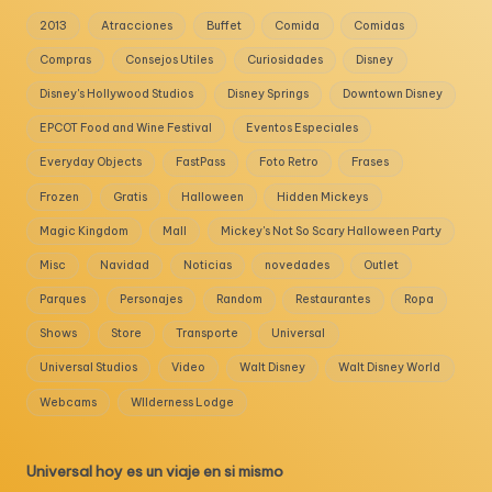
2013
Atracciones
Buffet
Comida
Comidas
Compras
Consejos Utiles
Curiosidades
Disney
Disney's Hollywood Studios
Disney Springs
Downtown Disney
EPCOT Food and Wine Festival
Eventos Especiales
Everyday Objects
FastPass
Foto Retro
Frases
Frozen
Gratis
Halloween
Hidden Mickeys
Magic Kingdom
Mall
Mickey's Not So Scary Halloween Party
Misc
Navidad
Noticias
novedades
Outlet
Parques
Personajes
Random
Restaurantes
Ropa
Shows
Store
Transporte
Universal
Universal Studios
Video
Walt Disney
Walt Disney World
Webcams
WIlderness Lodge
Universal hoy es un viaje en si mismo