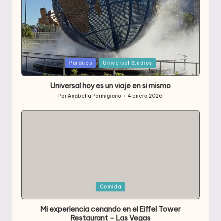
Publicada
Parques
Universal Studios
en
Universal hoy es un viaje en si mismo
Por
Anabella Parmigiano
4 enero 2026
Publicado
por
Publicada
Comida
en
Mi experiencia cenando en el Eiffel Tower
Restaurant – Las Vegas