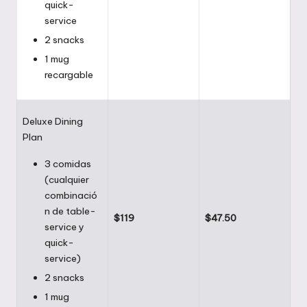
quick-
service
2 snacks
1 mug
recargable
Deluxe Dining
Plan
3 comidas
(cualquier
combinació
n de table-
$119
$47.50
service y
quick-
service)
2 snacks
1 mug