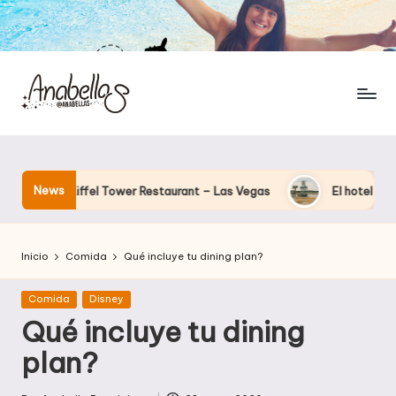
News
Eiffel Tower Restaurant – Las Vegas
El hotel que Disney uso 
Inicio
Comida
Qué incluye tu dining plan?
Publicada
Comida
Disney
en
Qué incluye tu dining
plan?