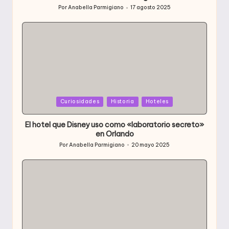
Por
Anabella Parmigiano
17 agosto 2025
Publicado
por
Publicada
Curiosidades
Historia
Hoteles
en
El hotel que Disney uso como «laboratorio secreto»
en Orlando
Por
Anabella Parmigiano
20 mayo 2025
Publicado
por