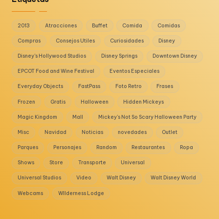
2013
Atracciones
Buffet
Comida
Comidas
Compras
Consejos Utiles
Curiosidades
Disney
Disney's Hollywood Studios
Disney Springs
Downtown Disney
EPCOT Food and Wine Festival
Eventos Especiales
Everyday Objects
FastPass
Foto Retro
Frases
Frozen
Gratis
Halloween
Hidden Mickeys
Magic Kingdom
Mall
Mickey's Not So Scary Halloween Party
Misc
Navidad
Noticias
novedades
Outlet
Parques
Personajes
Random
Restaurantes
Ropa
Shows
Store
Transporte
Universal
Universal Studios
Video
Walt Disney
Walt Disney World
Webcams
WIlderness Lodge