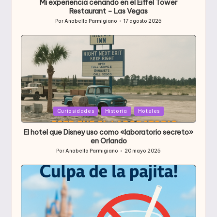
Mi experiencia cenando en el Eiffel Tower
Restaurant – Las Vegas
Por
Anabella Parmigiano
17 agosto 2025
Publicado
por
Publicada
Curiosidades
Historia
Hoteles
en
El hotel que Disney uso como «laboratorio secreto»
en Orlando
Por
Anabella Parmigiano
20 mayo 2025
Publicado
por