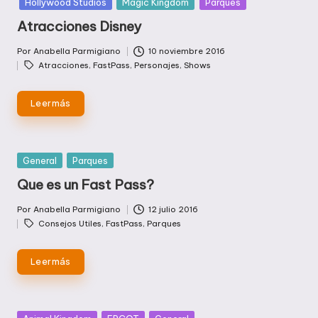
Hollywood Studios
Magic Kingdom
Parques
Atracciones Disney
Por
Anabella Parmigiano
10 noviembre 2016
Publicado
Etiquetas:
Atracciones
,
FastPass
,
Personajes
,
Shows
por
Leer más
Publicada
General
Parques
en
Que es un Fast Pass?
Por
Anabella Parmigiano
12 julio 2016
Publicado
Etiquetas:
Consejos Utiles
,
FastPass
,
Parques
por
Leer más
Publicada