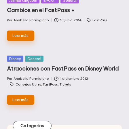
Animal Kingdom
EPCOT
General
en
Cambios en el FastPass +
Etiquetas:
Por
Anabella Parmigiano
10 junio 2014
FastPass
Publicado
por
Leer más
Publicada
Disney
General
en
Atracciones con FastPass en Disney World
Por
Anabella Parmigiano
1 diciembre 2012
Publicado
Etiquetas:
Consejos Utiles
,
FastPass
,
Tickets
por
Leer más
Categorías