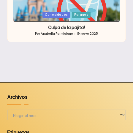
Publicada
Curiosidades
Parques
en
Culpa de la pajita!
Por
Anabella Parmigiano
19 mayo 2025
Publicado
por
Archivos
Archivos
Etiquetas