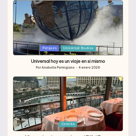
Publicada
Parques
Universal Studios
en
Universal hoy es un viaje en si mismo
Por
Anabella Parmigiano
4 enero 2026
Publicado
por
Publicada
Comida
en