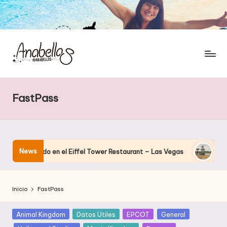
FastPass
News
cenando en el Eiffel Tower Restaurant – Las Vegas
El hotel q
Inicio
FastPass
Publicada
Animal Kingdom
Datos Utiles
EPCOT
General
en