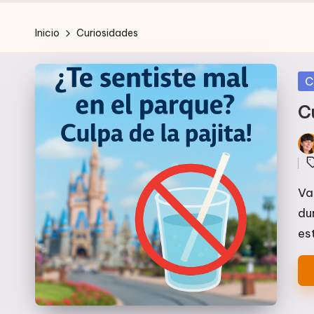
Inicio
Curiosidades
Pu
C
en
Cu
Pub
E
por
Va
du
es