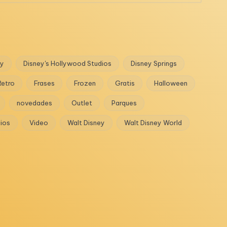
ey
Disney's Hollywood Studios
Disney Springs
Retro
Frases
Frozen
Gratis
Halloween
novedades
Outlet
Parques
dios
Video
Walt Disney
Walt Disney World