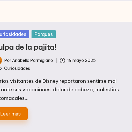
blicada
uriosidades
Parques
lpa de la pajita!
Por
Anabella Parmigiano
19 mayo 2025
licado
tiquetas:
Curiosidades
rios visitantes de Disney reportaron sentirse mal
rante sus vacaciones: dolor de cabeza, molestias
tomacales…
Leer más