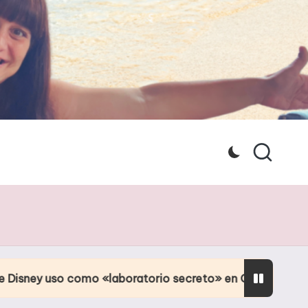
mo «laboratorio secreto» en Orlando
Culpa de l