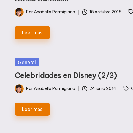
Etiquetas:
Por
Anabella Parmigiano
15 octubre 2015
Publicado
por
Leer más
Publicada
General
en
Celebridades en Disney (2/3)
Etiquetas:
Por
Anabella Parmigiano
24 junio 2014
C
Publicado
por
Leer más