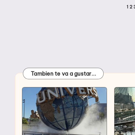
Paginación
1
2
de
entradas
Tambien te va a gustar…