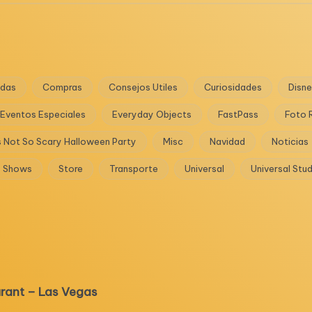
das
Compras
Consejos Utiles
Curiosidades
Disn
Eventos Especiales
Everyday Objects
FastPass
Foto 
s Not So Scary Halloween Party
Misc
Navidad
Noticias
Shows
Store
Transporte
Universal
Universal Stu
urant – Las Vegas