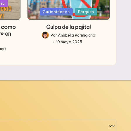
ria
Publicada
Curiosidades
Parques
en
so como
Culpa de la pajita!
o» en
Por
Anabella Parmigiano
Publicado
19 mayo 2025
por
iano