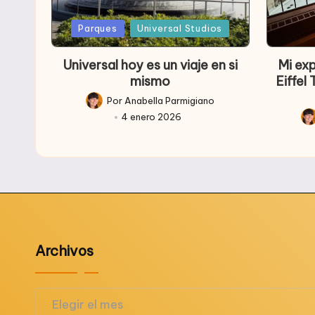
Publicada
Public
Parques
Universal Studios
en
en
Universal hoy es un viaje en si
Mi ex
mismo
Eiffel
Por
Anabella Parmigiano
Publicado
4 enero 2026
por
Pub
po
Archivos
Archivos