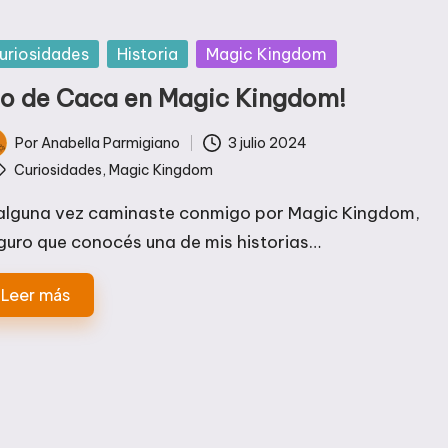
blicada
uriosidades
Historia
Magic Kingdom
io de Caca en Magic Kingdom!
Por
Anabella Parmigiano
3 julio 2024
licado
tiquetas:
Curiosidades
,
Magic Kingdom
 alguna vez caminaste conmigo por Magic Kingdom,
guro que conocés una de mis historias…
Leer más