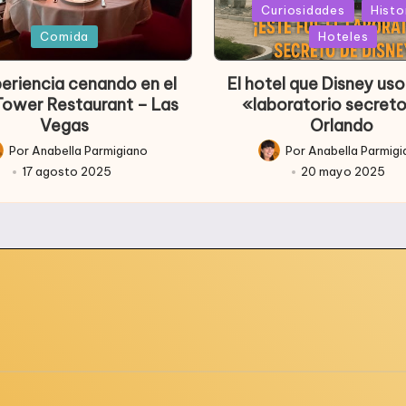
Publicada
Curiosidades
Histo
ada
en
Comida
Hoteles
periencia cenando en el
El hotel que Disney u
 Tower Restaurant – Las
«laboratorio secret
Vegas
Orlando
Por
Anabella Parmigiano
Por
Anabella Parmig
licado
Publicado
17 agosto 2025
20 mayo 2025
r
por