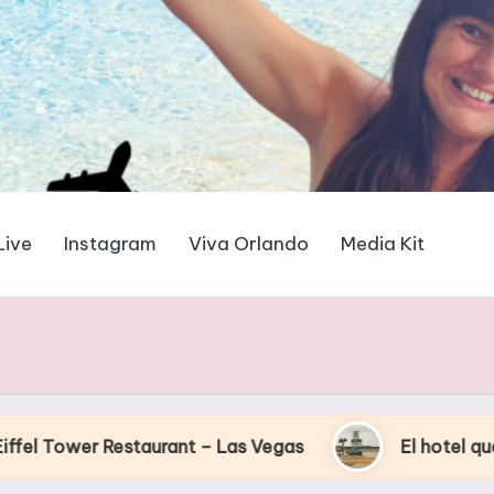
Live
Instagram
Viva Orlando
Media Kit
taurant – Las Vegas
El hotel que Disney uso co