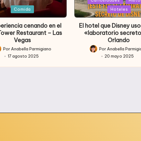
Publicada
ada
en
Comida
Hoteles
periencia cenando en el
El hotel que Disney u
 Tower Restaurant – Las
«laboratorio secret
Vegas
Orlando
Por
Anabella Parmigiano
Por
Anabella Parmig
licado
Publicado
17 agosto 2025
20 mayo 2025
r
por