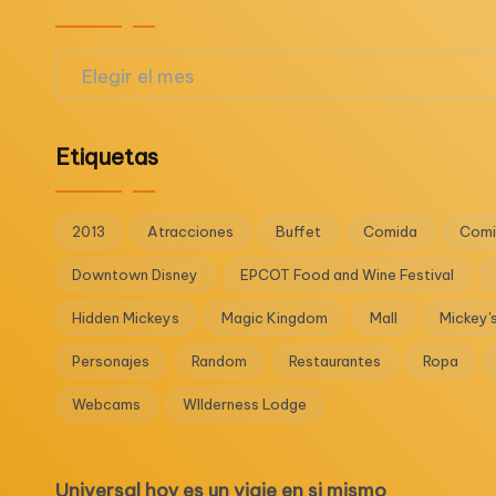
Archivos
Etiquetas
2013
Atracciones
Buffet
Comida
Comi
Downtown Disney
EPCOT Food and Wine Festival
Hidden Mickeys
Magic Kingdom
Mall
Mickey'
Personajes
Random
Restaurantes
Ropa
Webcams
WIlderness Lodge
Universal hoy es un viaje en si mismo