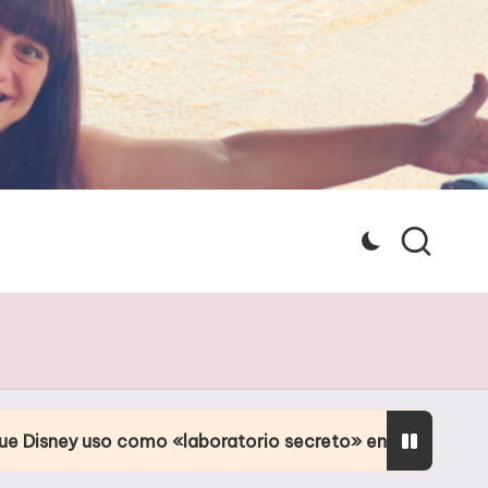
como «laboratorio secreto» en Orlando
Culpa de