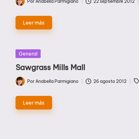
Etiquetas:
Por
Anabella Parmigiano
22 septiembre 2012
Publicado
por
Leer más
Publicada
General
en
Sawgrass Mills Mall
Etiquetas:
Por
Anabella Parmigiano
26 agosto 2012
Publicado
por
Leer más