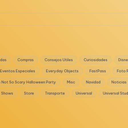
das
Compras
Consejos Utiles
Curiosidades
Disn
Eventos Especiales
Everyday Objects
FastPass
Foto 
s Not So Scary Halloween Party
Misc
Navidad
Noticias
Shows
Store
Transporte
Universal
Universal Stu