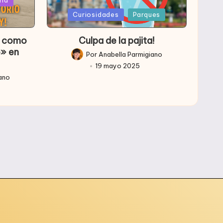
Publicada
Curiosidades
Parques
en
so como
Culpa de la pajita!
o» en
Por
Anabella Parmigiano
Publicado
19 mayo 2025
por
iano