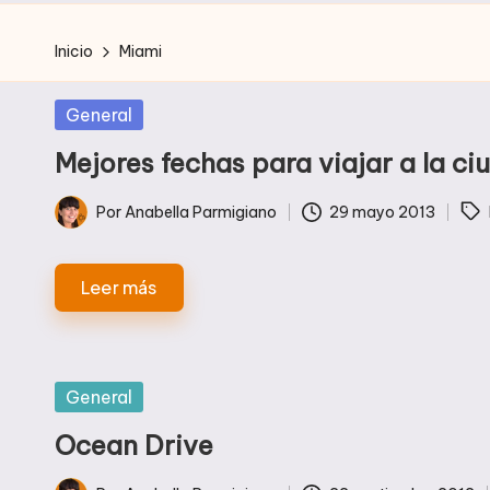
Inicio
Miami
Publicada
General
en
Mejores fechas para viajar a la c
Etiquetas:
Por
Anabella Parmigiano
29 mayo 2013
Publicado
por
Leer más
Publicada
General
en
Ocean Drive