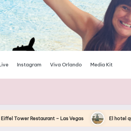
Live
Instagram
Viva Orlando
Media Kit
estaurant – Las Vegas
El hotel que Disney uso 