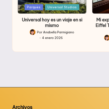
Publicada
Public
Parques
Universal Studios
en
en
Universal hoy es un viaje en si
Mi ex
mismo
Eiffel
Por
Anabella Parmigiano
Publicado
4 enero 2026
por
Pub
po
Archivos