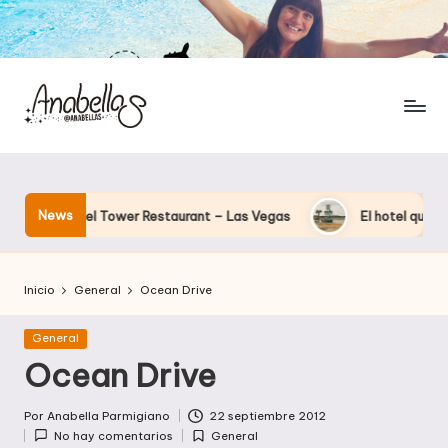
News
 Eiffel Tower Restaurant – Las Vegas
El hotel que Disney uso
Inicio
General
Ocean Drive
Publicada
General
en
Ocean Drive
Por
Anabella Parmigiano
22 septiembre 2012
Publicado
No hay comentarios
General
por
Publicada