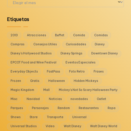
Etiquetas
2013
Atracciones
Buffet
Comida
Comidas
Compras
Consejos Utiles
Curiosidades
Disney
Disney's Hollywood Studios
Disney Springs
Downtown Disney
EPCOT Food and Wine Festival
Eventos Especiales
Everyday Objects
FastPass
Foto Retro
Frases
Frozen
Gratis
Halloween
Hidden Mickeys
Magic Kingdom
Mall
Mickey's Not So Scary Halloween Party
Misc
Navidad
Noticias
novedades
Outlet
Parques
Personajes
Random
Restaurantes
Ropa
Shows
Store
Transporte
Universal
Universal Studios
Video
Walt Disney
Walt Disney World