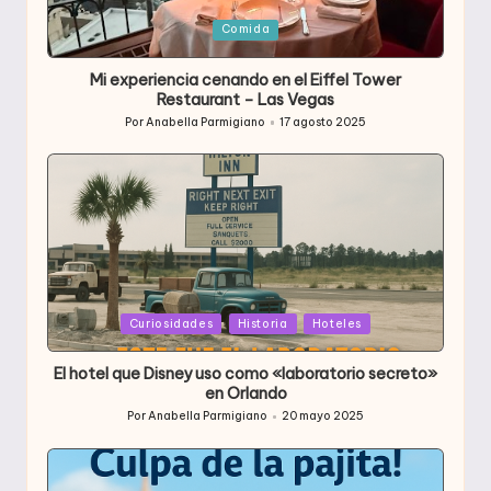
Publicada
Comida
en
Mi experiencia cenando en el Eiffel Tower
Restaurant – Las Vegas
Por
Anabella Parmigiano
17 agosto 2025
Publicado
por
Publicada
Curiosidades
Historia
Hoteles
en
El hotel que Disney uso como «laboratorio secreto»
en Orlando
Por
Anabella Parmigiano
20 mayo 2025
Publicado
por