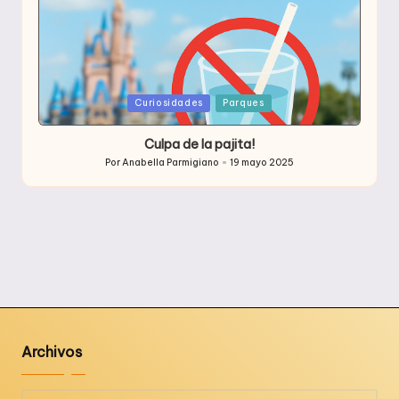
Publicada
Curiosidades
Parques
en
Culpa de la pajita!
Por
Anabella Parmigiano
19 mayo 2025
Publicado
por
Archivos
Archivos