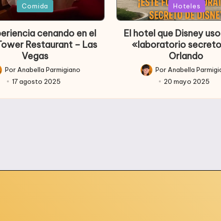
en
da
Comida
Hoteles
periencia cenando en el
El hotel que Disney u
 Tower Restaurant – Las
«laboratorio secret
Vegas
Orlando
Por
Anabella Parmigiano
Por
Anabella Parmig
licado
Publicado
17 agosto 2025
20 mayo 2025
r
por