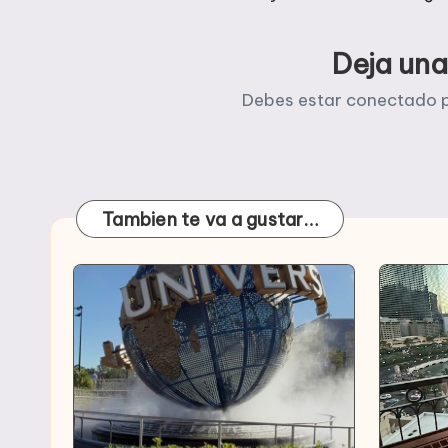
Deja una
Debes estar
conectado
p
Tambien te va a gustar…