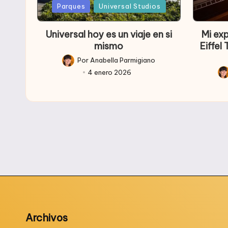
Publicada
Publica
Parques
Universal Studios
en
en
Universal hoy es un viaje en si
Mi ex
mismo
Eiffel
Por
Anabella Parmigiano
Publicado
4 enero 2026
por
Pub
po
Archivos