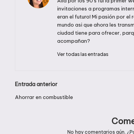
Alla por los 90's fui la prime
invitaciones a programas inte
eran el futuro! Mi pasión por el 
mundo asi que ahora les transm
ciudad tiene para ofrecer, par
acompañan?
Ver todas las entradas
Navegación
Entrada anterior
de
Ahorrar en combustible
entradas
Come
No hay comentarios aún. ¿P