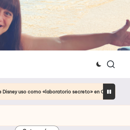
 «laboratorio secreto» en Orlando
Culpa de la p