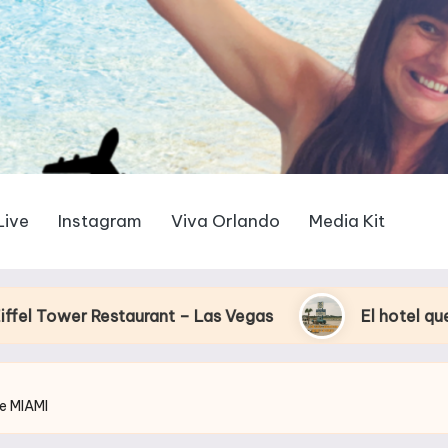
Live
Instagram
Viva Orlando
Media Kit
rant – Las Vegas
El hotel que Disney uso como
de MIAMI