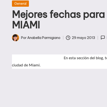
Publicada
General
en
Mejores fechas para 
MIAMI
Por
Anabella Parmigiano
29 mayo 2013
Publicado
por
En esta sección del blog, t
ciudad de Miami.