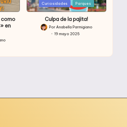
Publicada
Curiosidades
Parques
en
so como
Culpa de la pajita!
o» en
Por
Anabella Parmigiano
Publicado
19 mayo 2025
por
iano