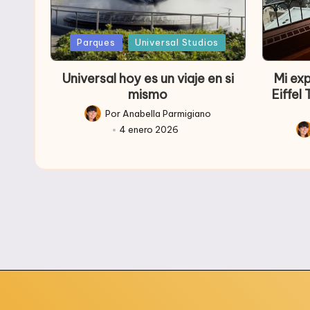
Publicada
Public
Parques
Universal Studios
en
en
Universal hoy es un viaje en si
Mi ex
mismo
Eiffel
Por
Anabella Parmigiano
Publicado
4 enero 2026
por
Pub
po