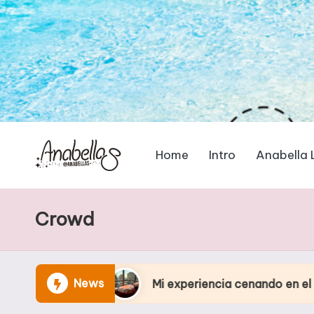
Home
Intro
Anabella 
Crowd
News
mo
Mi experiencia cenando en el Eiffel Tower R