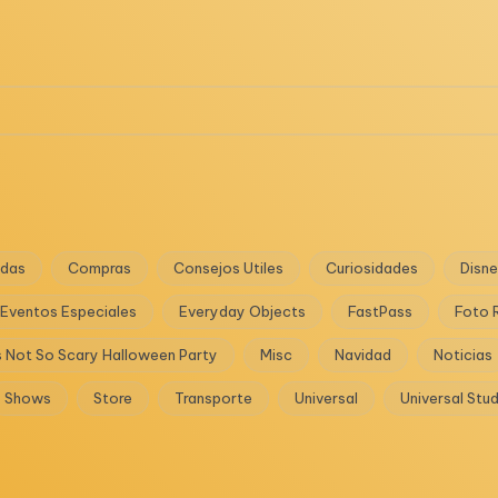
das
Compras
Consejos Utiles
Curiosidades
Disn
Eventos Especiales
Everyday Objects
FastPass
Foto 
s Not So Scary Halloween Party
Misc
Navidad
Noticias
Shows
Store
Transporte
Universal
Universal Stu