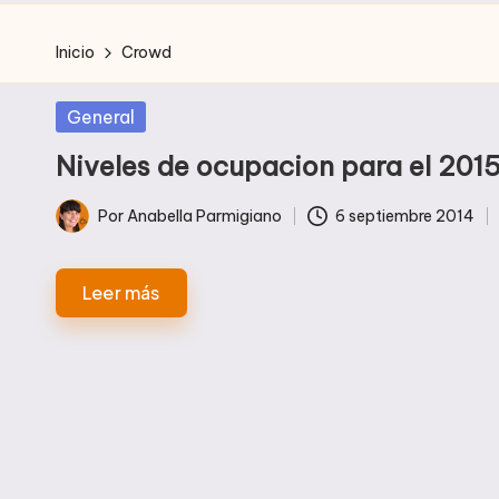
Inicio
Crowd
Publicada
General
en
Niveles de ocupacion para el 201
Etiquetas:
Por
Anabella Parmigiano
6 septiembre 2014
Publicado
por
Leer más