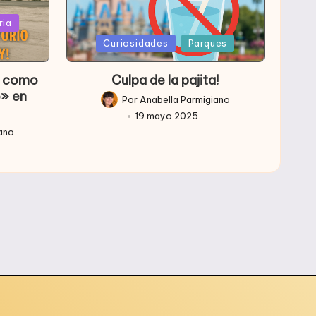
ria
Publicada
Curiosidades
Parques
en
so como
Culpa de la pajita!
o» en
Por
Anabella Parmigiano
Publicado
19 mayo 2025
por
iano