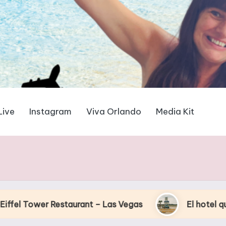
Live
Instagram
Viva Orlando
Media Kit
estaurant – Las Vegas
El hotel que Disney uso 