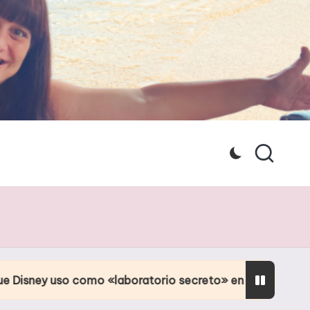
como «laboratorio secreto» en Orlando
Culpa d