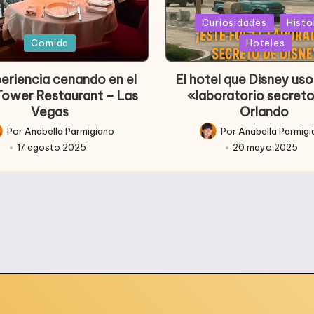
Publicada
Curiosidades
Histo
ada
en
Comida
Hoteles
periencia cenando en el
El hotel que Disney u
 Tower Restaurant – Las
«laboratorio secret
Vegas
Orlando
Por
Anabella Parmigiano
Por
Anabella Parmig
licado
Publicado
17 agosto 2025
20 mayo 2025
r
por