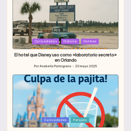
Publicada
Curiosidades
Historia
Hoteles
en
El hotel que Disney uso como «laboratorio secreto»
en Orlando
Por
Anabella Parmigiano
20 mayo 2025
Publicado
por
Publicada
Curiosidades
Parques
en