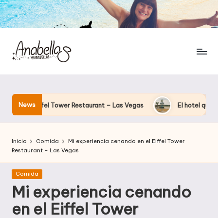
News
wer Restaurant – Las Vegas
El hotel que Disney uso como «lab
Inicio
Comida
Mi experiencia cenando en el Eiffel Tower
Restaurant – Las Vegas
Publicada
Comida
en
Mi experiencia cenando
en el Eiffel Tower