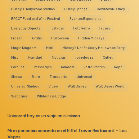
Disney's Hollywood Studios
Disney Springs
Downtown Disney
EPCOT Food and Wine Festival
Eventos Especiales
Everyday Objects
FastPass
Foto Retro
Frases
Frozen
Gratis
Halloween
Hidden Mickeys
Magic Kingdom
Mall
Mickey's Not So Scary Halloween Party
Misc
Navidad
Noticias
novedades
Outlet
Parques
Personajes
Random
Restaurantes
Ropa
Shows
Store
Transporte
Universal
Universal Studios
Video
Walt Disney
Walt Disney World
Webcams
WIlderness Lodge
Universal hoy es un viaje en si mismo
Mi experiencia cenando en el Eiffel Tower Restaurant – Las
Vegas