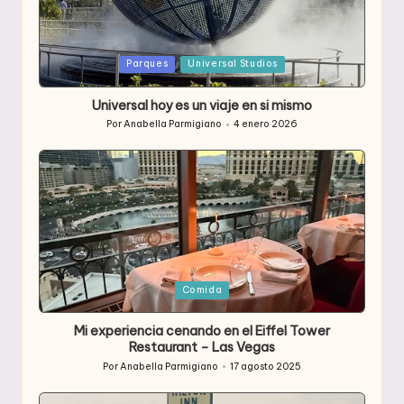
Publicada
Parques
Universal Studios
en
Universal hoy es un viaje en si mismo
Por
Anabella Parmigiano
4 enero 2026
Publicado
por
Publicada
Comida
en
Mi experiencia cenando en el Eiffel Tower
Restaurant – Las Vegas
Por
Anabella Parmigiano
17 agosto 2025
Publicado
por