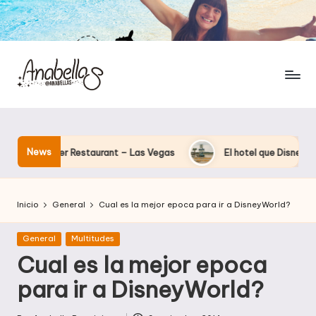
News
ower Restaurant – Las Vegas
El hotel que Disney uso como «la
Inicio
General
Cual es la mejor epoca para ir a DisneyWorld?
Publicada
General
Multitudes
en
Cual es la mejor epoca
para ir a DisneyWorld?