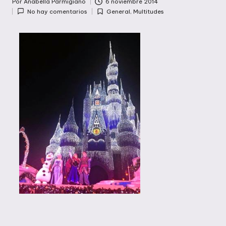
Por
Anabella Parmigiano
6 noviembre 2014
Publicado
No hay comentarios
General
,
Multitudes
por
Publicada
en