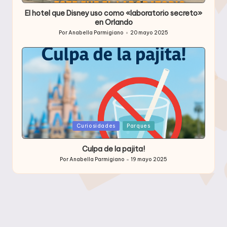
El hotel que Disney uso como «laboratorio secreto»
en Orlando
Por
Anabella Parmigiano
20 mayo 2025
Publicado
por
Publicada
Curiosidades
Parques
en
Culpa de la pajita!
Por
Anabella Parmigiano
19 mayo 2025
Publicado
por
Archivos