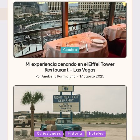
por
Publicada
Comida
en
Mi experiencia cenando en el Eiffel Tower
Restaurant – Las Vegas
Por
Anabella Parmigiano
17 agosto 2025
Publicado
por
Publicada
Curiosidades
Historia
Hoteles
en