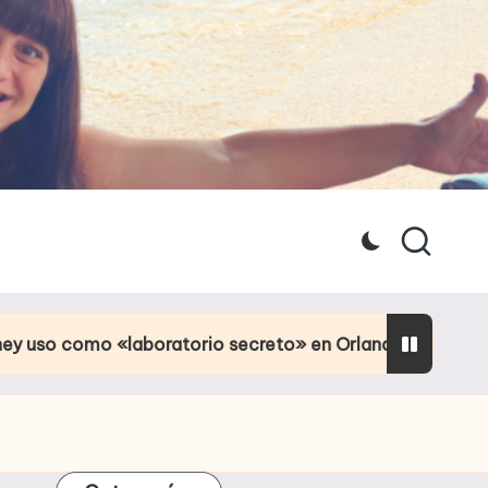
boratorio secreto» en Orlando
Culpa de la pajit