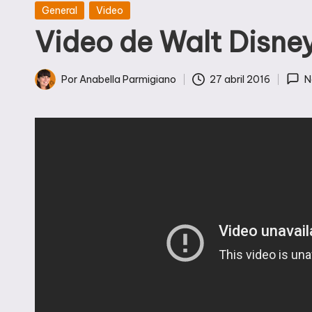
Publicada
General
Video
en
Video de Walt Disney
Por
Anabella Parmigiano
27 abril 2016
N
Publicado
por