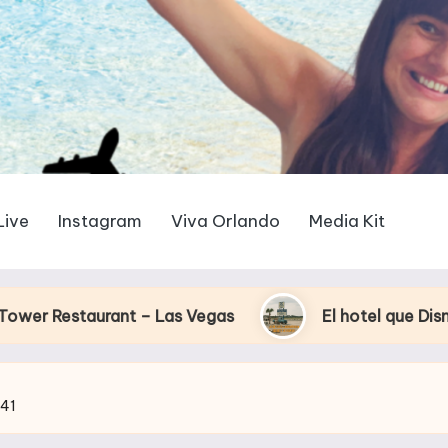
Live
Instagram
Viva Orlando
Media Kit
 – Las Vegas
El hotel que Disney uso como «la
941