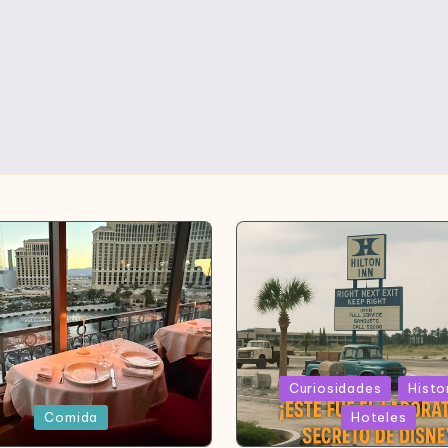
Publicada
Curiosidades
Histo
en
da
Comida
Hoteles