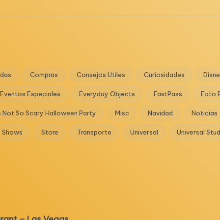
das
Compras
Consejos Utiles
Curiosidades
Disn
Eventos Especiales
Everyday Objects
FastPass
Foto 
s Not So Scary Halloween Party
Misc
Navidad
Noticias
Shows
Store
Transporte
Universal
Universal Stu
urant – Las Vegas