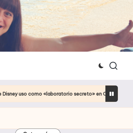
omo «laboratorio secreto» en Orlando
Culpa de 