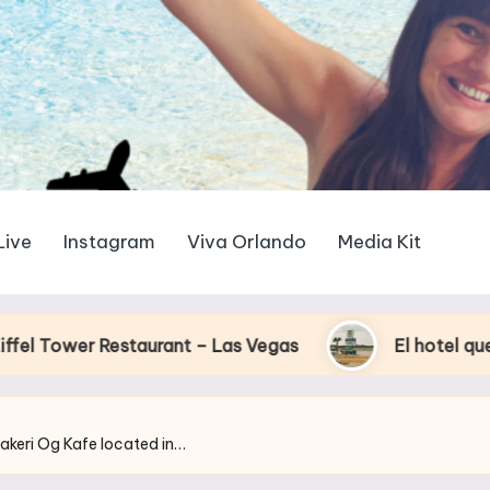
Live
Instagram
Viva Orlando
Media Kit
taurant – Las Vegas
El hotel que Disney uso c
akeri Og Kafe located in…