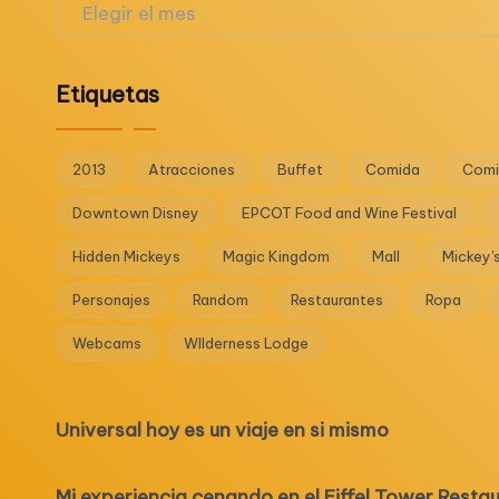
Archivos
Etiquetas
2013
Atracciones
Buffet
Comida
Comi
Downtown Disney
EPCOT Food and Wine Festival
Hidden Mickeys
Magic Kingdom
Mall
Mickey'
Personajes
Random
Restaurantes
Ropa
Webcams
WIlderness Lodge
Universal hoy es un viaje en si mismo
Mi experiencia cenando en el Eiffel Tower Resta