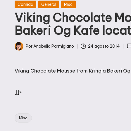
Publicada
Comida
General
Misc
en
Viking Chocolate Mo
Bakeri Og Kafe loca
Por
Anabella Parmigiano
24 agosto 2014
Publicado
por
Viking Chocolate Mousse from Kringla Bakeri Og 
]]>
Misc
Etiquetas: