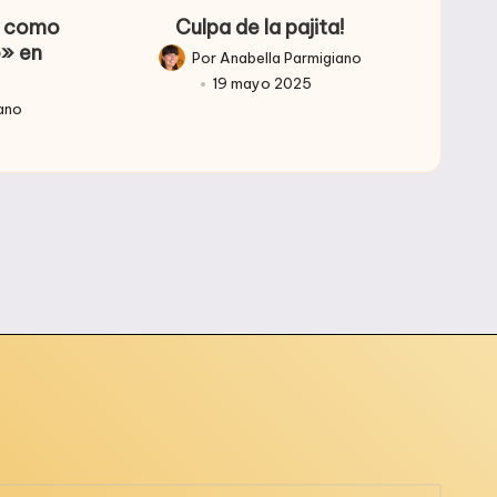
so como
Culpa de la pajita!
o» en
Por
Anabella Parmigiano
Publicado
19 mayo 2025
por
iano