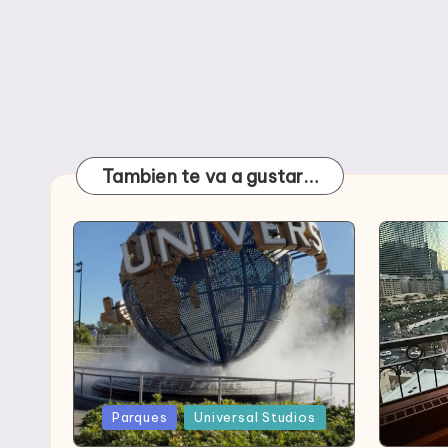
Tambien te va a gustar…
Publicada
Publica
Parques
Universal Studios
en
en