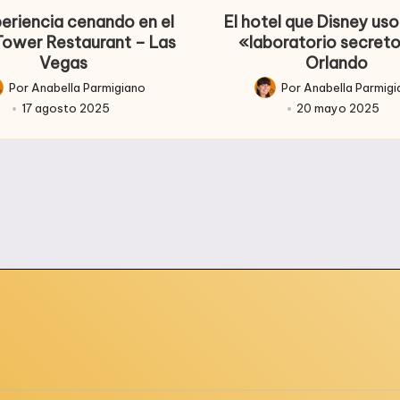
periencia cenando en el
El hotel que Disney u
 Tower Restaurant – Las
«laboratorio secret
Vegas
Orlando
Por
Anabella Parmigiano
Por
Anabella Parmig
licado
Publicado
17 agosto 2025
20 mayo 2025
r
por