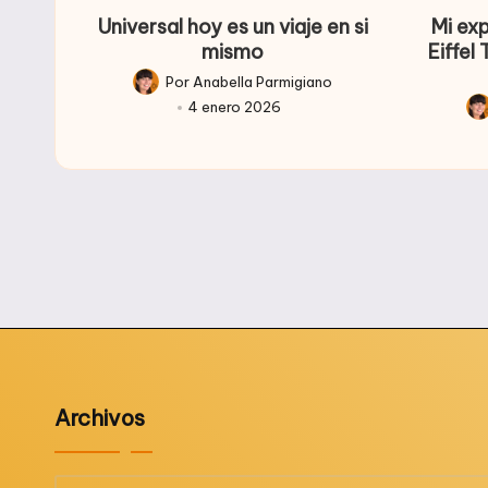
Universal hoy es un viaje en si
Mi ex
mismo
Eiffel
Por
Anabella Parmigiano
Publicado
4 enero 2026
por
Pub
po
Archivos