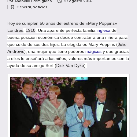
Por
Anabella Parmigiano
27 agosto 2014
Publicado
General
,
Noticias
por
Publicada
en
Hoy se cumplen 50 anos del estreno de «Mary Poppins»
,
. Una aparente perfecta familia
inglesa
de
Londres
1910
buena posición económica decide contratar a una niñera para
que cuide de sus dos hijos. La elegida es Mary Poppins (
Julie
), una mujer que tiene poderes
mágicos
y que gracias
Andrews
a ellos le enseñará a los niños, valores más importantes con la
ayuda de su amigo Bert (
).
Dick Van Dyke