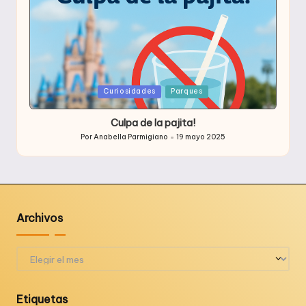
Publicada
Curiosidades
Parques
en
Culpa de la pajita!
Por
Anabella Parmigiano
19 mayo 2025
Publicado
por
Archivos
Archivos
Etiquetas