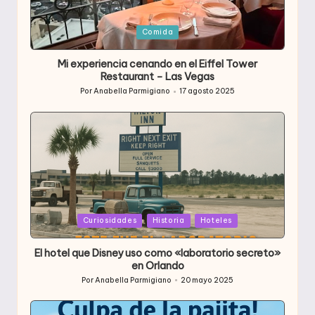
Publicada
Comida
en
Mi experiencia cenando en el Eiffel Tower
Restaurant – Las Vegas
Por
Anabella Parmigiano
17 agosto 2025
Publicado
por
Publicada
Curiosidades
Historia
Hoteles
en
El hotel que Disney uso como «laboratorio secreto»
en Orlando
Por
Anabella Parmigiano
20 mayo 2025
Publicado
por