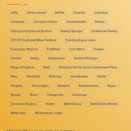
2013
Atracciones
Buffet
Comida
Comidas
Compras
Consejos Utiles
Curiosidades
Disney
Disney's Hollywood Studios
Disney Springs
Downtown Disney
EPCOT Food and Wine Festival
Eventos Especiales
Everyday Objects
FastPass
Foto Retro
Frases
Frozen
Gratis
Halloween
Hidden Mickeys
Magic Kingdom
Mall
Mickey's Not So Scary Halloween Party
Misc
Navidad
Noticias
novedades
Outlet
Parques
Personajes
Random
Restaurantes
Ropa
Shows
Store
Transporte
Universal
Universal Studios
Video
Walt Disney
Walt Disney World
Webcams
WIlderness Lodge