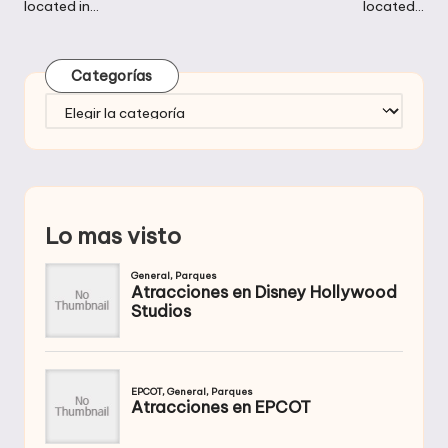
entradas
located in…
located…
Categorías
Categorías
Lo mas visto