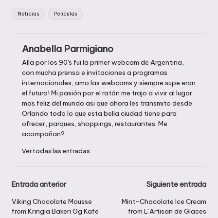
Etiquetas:
Noticias
Peliculas
Anabella Parmigiano
Alla por los 90's fui la primer webcam de Argentina,
con mucha prensa e invitaciones a programas
internacionales, amo las webcams y siempre supe eran
el futuro! Mi pasión por el ratón me trajo a vivir al lugar
mas feliz del mundo asi que ahora les transmito desde
Orlando todo lo que esta bella ciudad tiene para
ofrecer, parques, shoppings, restaurantes. Me
acompañan?
Ver todas las entradas
Navegación
Entrada anterior
Siguiente entrada
de
Viking Chocolate Mousse
Mint-Chocolate Ice Cream
from Kringla Bakeri Og Kafe
from L’Artisan de Glaces