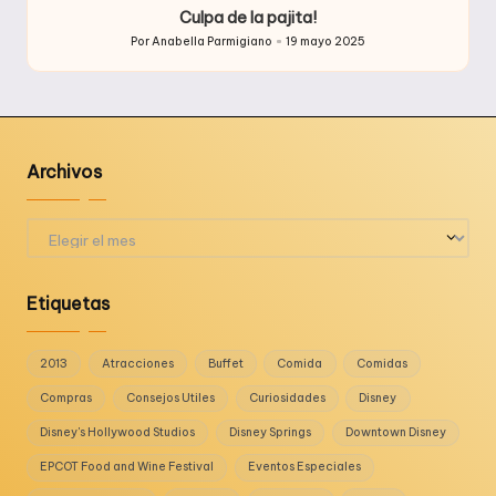
Culpa de la pajita!
Por
Anabella Parmigiano
19 mayo 2025
Publicado
por
Archivos
Archivos
Etiquetas
2013
Atracciones
Buffet
Comida
Comidas
Compras
Consejos Utiles
Curiosidades
Disney
Disney's Hollywood Studios
Disney Springs
Downtown Disney
EPCOT Food and Wine Festival
Eventos Especiales