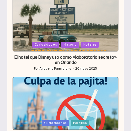
Publicada
Curiosidades
Historia
Hoteles
en
El hotel que Disney uso como «laboratorio secreto»
en Orlando
Por
Anabella Parmigiano
20 mayo 2025
Publicado
por
Publicada
Curiosidades
Parques
en