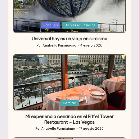
Publicada
Parques
Universal Studios
en
Universal hoy es un viaje en si mismo
Por
Anabella Parmigiano
4 enero 2026
Publicado
por
Publicada
Comida
en
Mi experiencia cenando en el Eiffel Tower
Restaurant – Las Vegas
Por
Anabella Parmigiano
17 agosto 2025
Publicado
por