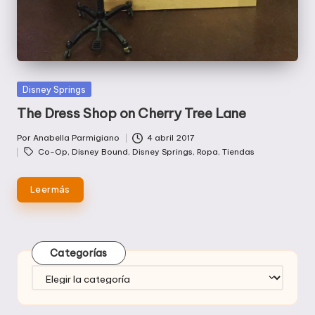
Publicada
Disney Springs
en
The Dress Shop on Cherry Tree Lane
Por
Anabella Parmigiano
4 abril 2017
Publicado
Etiquetas:
Co-Op
,
Disney Bound
,
Disney Springs
,
Ropa
,
Tiendas
por
Leer más
Categorías
Categorías