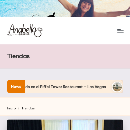
Tiendas
News
enando en el Eiffel Tower Restaurant – Las Vegas
El hotel que
Inicio
Tiendas