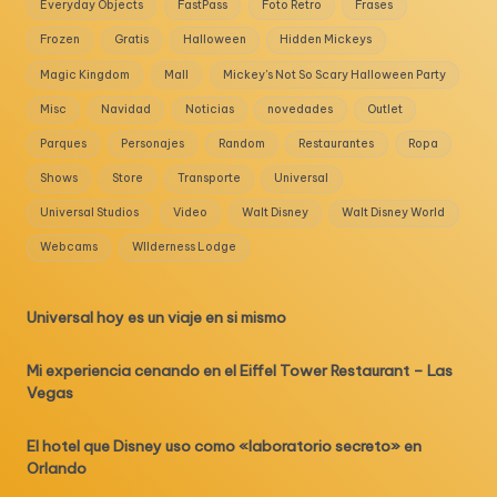
Everyday Objects
FastPass
Foto Retro
Frases
Frozen
Gratis
Halloween
Hidden Mickeys
Magic Kingdom
Mall
Mickey's Not So Scary Halloween Party
Misc
Navidad
Noticias
novedades
Outlet
Parques
Personajes
Random
Restaurantes
Ropa
Shows
Store
Transporte
Universal
Universal Studios
Video
Walt Disney
Walt Disney World
Webcams
WIlderness Lodge
Universal hoy es un viaje en si mismo
Mi experiencia cenando en el Eiffel Tower Restaurant – Las
Vegas
El hotel que Disney uso como «laboratorio secreto» en
Orlando