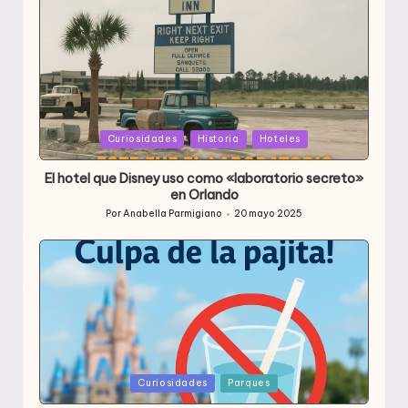
Publicada
Curiosidades
Historia
Hoteles
en
El hotel que Disney uso como «laboratorio secreto»
en Orlando
Por
Anabella Parmigiano
20 mayo 2025
Publicado
por
Publicada
Curiosidades
Parques
en