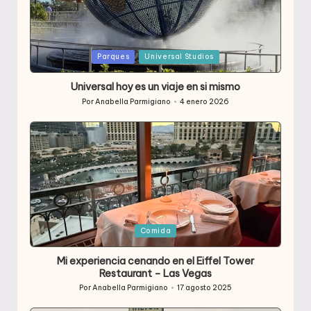
Publicada
Parques
Universal Studios
en
Universal hoy es un viaje en si mismo
Por
Anabella Parmigiano
4 enero 2026
Publicado
por
Publicada
Comida
en
Mi experiencia cenando en el Eiffel Tower
Restaurant – Las Vegas
Por
Anabella Parmigiano
17 agosto 2025
Publicado
por