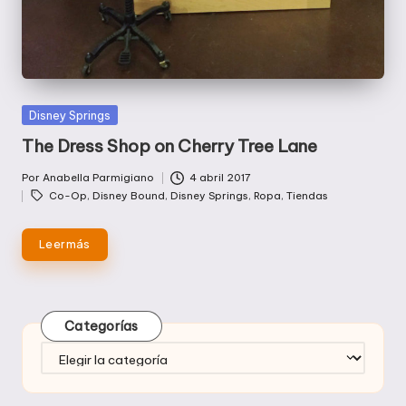
Publicada
Disney Springs
en
The Dress Shop on Cherry Tree Lane
Por
Anabella Parmigiano
4 abril 2017
Publicado
Etiquetas:
Co-Op
,
Disney Bound
,
Disney Springs
,
Ropa
,
Tiendas
por
Leer más
Categorías
Categorías