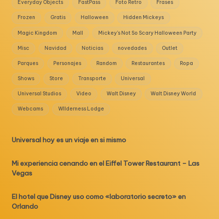
Everyday Objects
FastPass
Foto Retro
Frases
Frozen
Gratis
Halloween
Hidden Mickeys
Magic Kingdom
Mall
Mickey's Not So Scary Halloween Party
Misc
Navidad
Noticias
novedades
Outlet
Parques
Personajes
Random
Restaurantes
Ropa
Shows
Store
Transporte
Universal
Universal Studios
Video
Walt Disney
Walt Disney World
Webcams
WIlderness Lodge
Universal hoy es un viaje en si mismo
Mi experiencia cenando en el Eiffel Tower Restaurant – Las
Vegas
El hotel que Disney uso como «laboratorio secreto» en
Orlando