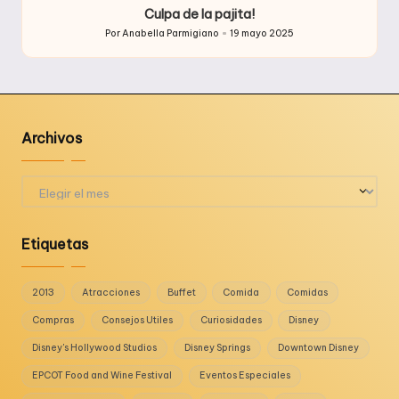
Culpa de la pajita!
Por
Anabella Parmigiano
19 mayo 2025
Publicado
por
Archivos
Archivos
Etiquetas
2013
Atracciones
Buffet
Comida
Comidas
Compras
Consejos Utiles
Curiosidades
Disney
Disney's Hollywood Studios
Disney Springs
Downtown Disney
EPCOT Food and Wine Festival
Eventos Especiales