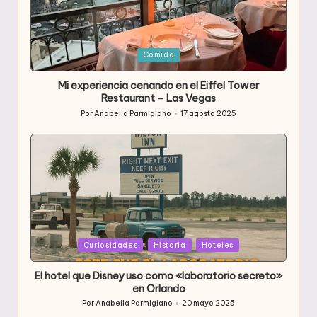
Publicada
Comida
en
Mi experiencia cenando en el Eiffel Tower
Restaurant – Las Vegas
Por
Anabella Parmigiano
17 agosto 2025
Publicado
por
Publicada
Curiosidades
Historia
Hoteles
en
El hotel que Disney uso como «laboratorio secreto»
en Orlando
Por
Anabella Parmigiano
20 mayo 2025
Publicado