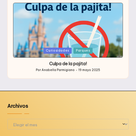
por
Publicada
Curiosidades
Parques
en
Culpa de la pajita!
Por
Anabella Parmigiano
19 mayo 2025
Publicado
por
Archivos
Archivos