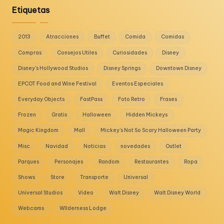
Etiquetas
2013
Atracciones
Buffet
Comida
Comidas
Compras
Consejos Utiles
Curiosidades
Disney
Disney's Hollywood Studios
Disney Springs
Downtown Disney
EPCOT Food and Wine Festival
Eventos Especiales
Everyday Objects
FastPass
Foto Retro
Frases
Frozen
Gratis
Halloween
Hidden Mickeys
Magic Kingdom
Mall
Mickey's Not So Scary Halloween Party
Misc
Navidad
Noticias
novedades
Outlet
Parques
Personajes
Random
Restaurantes
Ropa
Shows
Store
Transporte
Universal
Universal Studios
Video
Walt Disney
Walt Disney World
Webcams
WIlderness Lodge