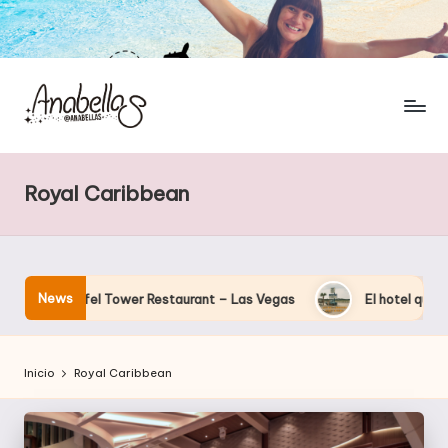
Royal Caribbean
News
el Eiffel Tower Restaurant – Las Vegas
El hotel que Disney u
Inicio
Royal Caribbean