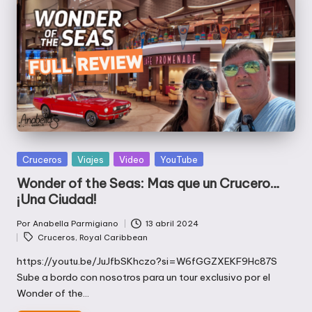
Publicada
Cruceros
Viajes
Video
YouTube
en
Wonder of the Seas: Mas que un Crucero…
¡Una Ciudad!
Por
Anabella Parmigiano
13 abril 2024
Publicado
Etiquetas:
Cruceros
,
Royal Caribbean
por
https://youtu.be/JuJfbSKhczo?si=W6fGGZXEKF9Hc87S
Sube a bordo con nosotros para un tour exclusivo por el
Wonder of the…