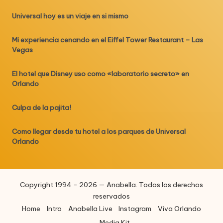
Universal hoy es un viaje en si mismo
Mi experiencia cenando en el Eiffel Tower Restaurant – Las
Vegas
El hotel que Disney uso como «laboratorio secreto» en
Orlando
Culpa de la pajita!
Como llegar desde tu hotel a los parques de Universal
Orlando
Copyright 1994 - 2026 — Anabella. Todos los derechos
reservados
Home
Intro
Anabella Live
Instagram
Viva Orlando
Media Kit