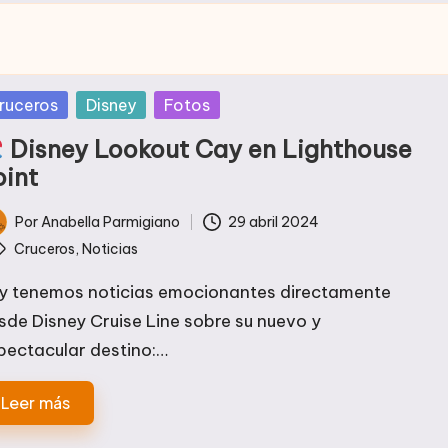
blicada
ruceros
Disney
Fotos
Disney Lookout Cay en Lighthouse
oint
Por
Anabella Parmigiano
29 abril 2024
licado
tiquetas:
Cruceros
,
Noticias
y tenemos noticias emocionantes directamente
sde Disney Cruise Line sobre su nuevo y
pectacular destino:…
Leer más