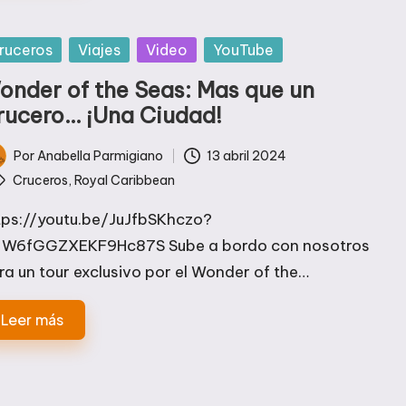
blicada
ruceros
Viajes
Video
YouTube
onder of the Seas: Mas que un
rucero… ¡Una Ciudad!
Por
Anabella Parmigiano
13 abril 2024
licado
tiquetas:
Cruceros
,
Royal Caribbean
tps://youtu.be/JuJfbSKhczo?
=W6fGGZXEKF9Hc87S Sube a bordo con nosotros
ra un tour exclusivo por el Wonder of the…
Leer más