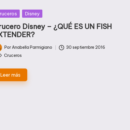
blicada
ruceros
Disney
rucero Disney – ¿QUÉ ES UN FISH
XTENDER?
Por
Anabella Parmigiano
30 septiembre 2016
licado
tiquetas:
Cruceros
Leer más