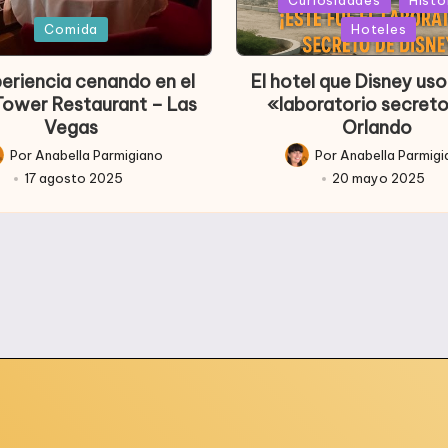
Publicada
ada
en
Comida
Hoteles
periencia cenando en el
El hotel que Disney u
 Tower Restaurant – Las
«laboratorio secret
Vegas
Orlando
Por
Anabella Parmigiano
Por
Anabella Parmig
licado
Publicado
17 agosto 2025
20 mayo 2025
r
por