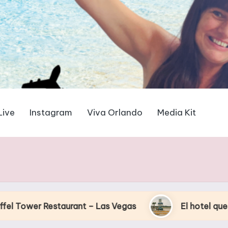
Live
Instagram
Viva Orlando
Media Kit
urant – Las Vegas
El hotel que Disney uso como