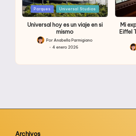
Publicada
Public
Parques
Universal Studios
en
en
Universal hoy es un viaje en si
Mi ex
mismo
Eiffel
Por
Anabella Parmigiano
Publicado
4 enero 2026
por
Pub
po
Archivos