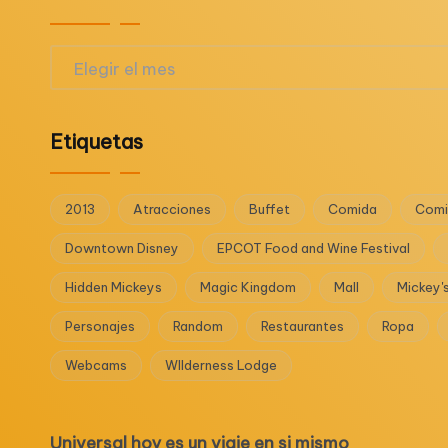
Archivos
Etiquetas
2013
Atracciones
Buffet
Comida
Comi
Downtown Disney
EPCOT Food and Wine Festival
Hidden Mickeys
Magic Kingdom
Mall
Mickey'
Personajes
Random
Restaurantes
Ropa
Webcams
WIlderness Lodge
Universal hoy es un viaje en si mismo