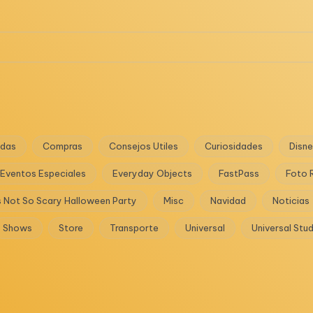
das
Compras
Consejos Utiles
Curiosidades
Disn
Eventos Especiales
Everyday Objects
FastPass
Foto 
s Not So Scary Halloween Party
Misc
Navidad
Noticias
Shows
Store
Transporte
Universal
Universal Stu