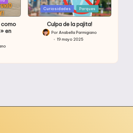
Publicada
Curiosidades
Parques
en
so como
Culpa de la pajita!
o» en
Por
Anabella Parmigiano
Publicado
19 mayo 2025
por
iano