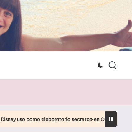
 «laboratorio secreto» en Orlando
Culpa de la 