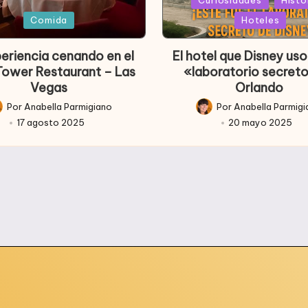
Publicada
ada
en
Comida
Hoteles
periencia cenando en el
El hotel que Disney u
 Tower Restaurant – Las
«laboratorio secret
Vegas
Orlando
Por
Anabella Parmigiano
Por
Anabella Parmig
licado
Publicado
17 agosto 2025
20 mayo 2025
r
por