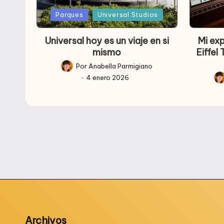
Publicada
Public
Parques
Universal Studios
en
en
Universal hoy es un viaje en si
Mi ex
mismo
Eiffel
Por
Anabella Parmigiano
Publicado
4 enero 2026
por
Pub
po
Archivos