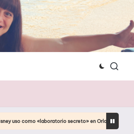
«laboratorio secreto» en Orlando
Culpa de la p