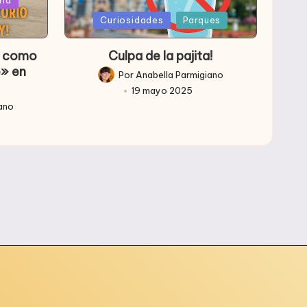
Publicada
Curiosidades
Parques
en
so como
Culpa de la pajita!
o» en
Por
Anabella Parmigiano
Publicado
19 mayo 2025
por
iano