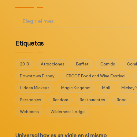
Archivos
Etiquetas
2013
Atracciones
Buffet
Comida
Comi
Downtown Disney
EPCOT Food and Wine Festival
Hidden Mickeys
Magic Kingdom
Mall
Mickey'
Personajes
Random
Restaurantes
Ropa
Webcams
WIlderness Lodge
Universal hoy es un viaje en si mismo