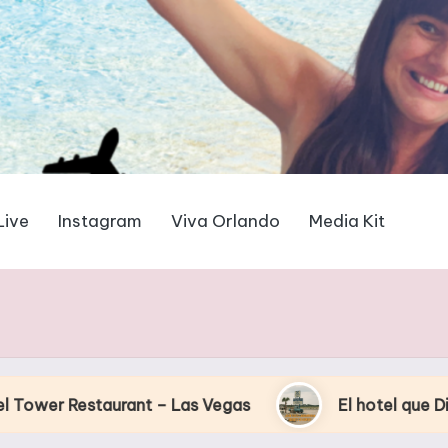
Live
Instagram
Viva Orlando
Media Kit
rant – Las Vegas
El hotel que Disney uso como 