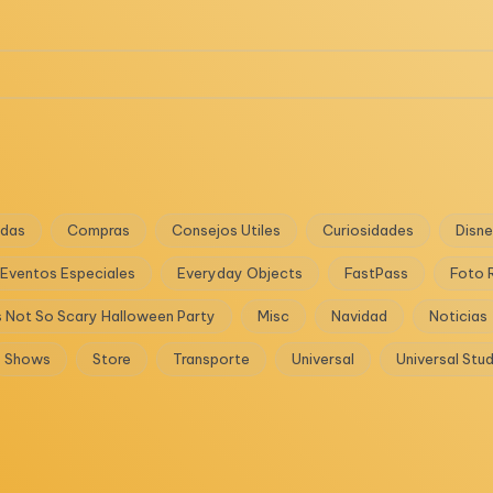
das
Compras
Consejos Utiles
Curiosidades
Disn
Eventos Especiales
Everyday Objects
FastPass
Foto 
s Not So Scary Halloween Party
Misc
Navidad
Noticias
Shows
Store
Transporte
Universal
Universal Stu