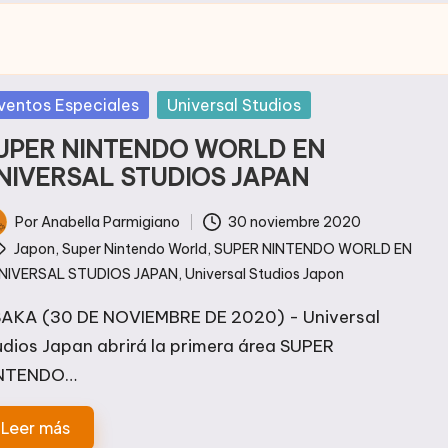
blicada
ventos Especiales
Universal Studios
UPER NINTENDO WORLD EN
NIVERSAL STUDIOS JAPAN
Por
Anabella Parmigiano
30 noviembre 2020
licado
tiquetas:
Japon
,
Super Nintendo World
,
SUPER NINTENDO WORLD EN
NIVERSAL STUDIOS JAPAN
,
Universal Studios Japon
AKA (30 DE NOVIEMBRE DE 2020) - Universal
udios Japan abrirá la primera área SUPER
NTENDO…
Leer más