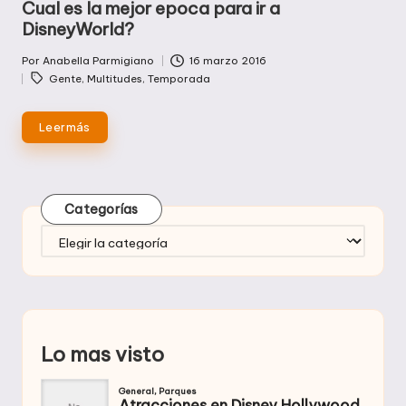
Cual es la mejor epoca para ir a
DisneyWorld?
Por
Anabella Parmigiano
16 marzo 2016
Publicado
Etiquetas:
Gente
,
Multitudes
,
Temporada
por
Leer más
Categorías
Categorías
Lo mas visto