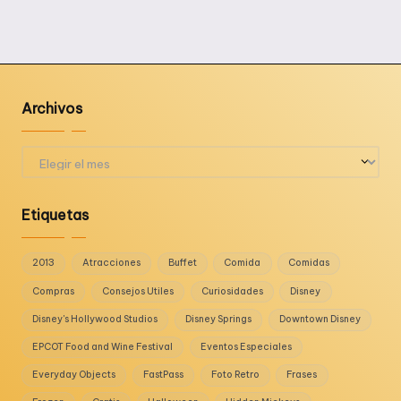
Archivos
Archivos
Etiquetas
2013
Atracciones
Buffet
Comida
Comidas
Compras
Consejos Utiles
Curiosidades
Disney
Disney's Hollywood Studios
Disney Springs
Downtown Disney
EPCOT Food and Wine Festival
Eventos Especiales
Everyday Objects
FastPass
Foto Retro
Frases