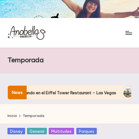
Temporada
News
a cenando en el Eiffel Tower Restaurant – Las Vegas
El hotel
Inicio
Temporada
Publicada
Disney
General
Multitudes
Parques
en