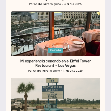
Por
Anabella Parmigiano
4 enero 2026
Publicado
por
Publicada
Comida
en
Mi experiencia cenando en el Eiffel Tower
Restaurant – Las Vegas
Por
Anabella Parmigiano
17 agosto 2025
Publicado
por