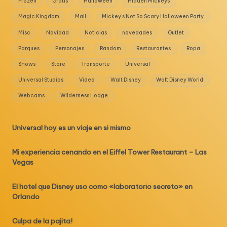
Frozen
Gratis
Halloween
Hidden Mickeys
Magic Kingdom
Mall
Mickey's Not So Scary Halloween Party
Misc
Navidad
Noticias
novedades
Outlet
Parques
Personajes
Random
Restaurantes
Ropa
Shows
Store
Transporte
Universal
Universal Studios
Video
Walt Disney
Walt Disney World
Webcams
WIlderness Lodge
Universal hoy es un viaje en si mismo
Mi experiencia cenando en el Eiffel Tower Restaurant – Las
Vegas
El hotel que Disney uso como «laboratorio secreto» en
Orlando
Culpa de la pajita!