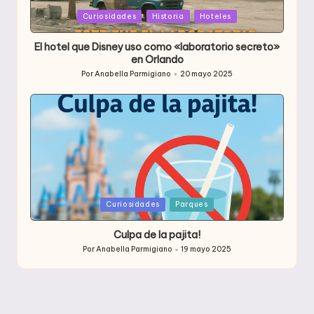
Publicada
Curiosidades
Historia
Hoteles
en
El hotel que Disney uso como «laboratorio secreto»
en Orlando
Por
Anabella Parmigiano
20 mayo 2025
Publicado
por
Publicada
Curiosidades
Parques
en
Culpa de la pajita!
Por
Anabella Parmigiano
19 mayo 2025
Publicado
por