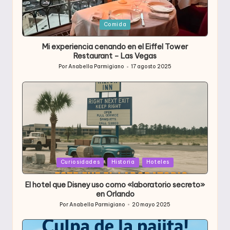
Publicada
Comida
en
Mi experiencia cenando en el Eiffel Tower
Restaurant – Las Vegas
Por
Anabella Parmigiano
17 agosto 2025
Publicado
por
Publicada
Curiosidades
Historia
Hoteles
en
El hotel que Disney uso como «laboratorio secreto»
en Orlando
Por
Anabella Parmigiano
20 mayo 2025
Publicado
por