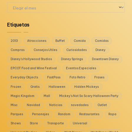
Archivos
Etiquetas
2013
Atracciones
Buffet
Comida
Comidas
Compras
Consejos Utiles
Curiosidades
Disney
Disney's Hollywood Studios
Disney Springs
Downtown Disney
EPCOT Food and Wine Festival
Eventos Especiales
Everyday Objects
FastPass
Foto Retro
Frases
Frozen
Gratis
Halloween
Hidden Mickeys
Magic Kingdom
Mall
Mickey's Not So Scary Halloween Party
Misc
Navidad
Noticias
novedades
Outlet
Parques
Personajes
Random
Restaurantes
Ropa
Shows
Store
Transporte
Universal