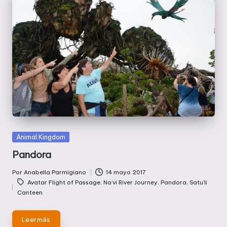
Publicada
Animal Kingdom
en
Pandora
Por
Anabella Parmigiano
14 mayo 2017
Publicado
Etiquetas:
Avatar Flight of Passage
,
Na’vi River Journey
,
Pandora
,
Satu’li
por
Canteen
Leer más