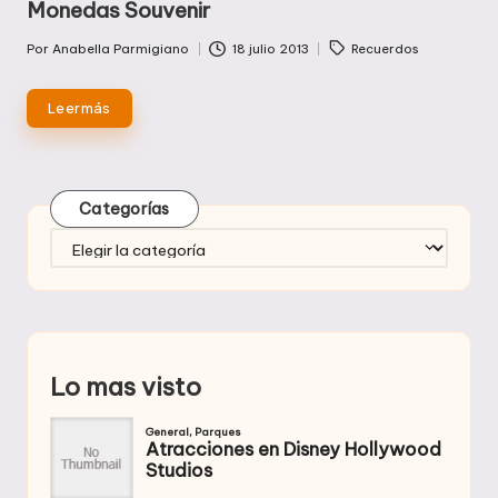
Monedas Souvenir
Etiquetas:
Por
Anabella Parmigiano
18 julio 2013
Recuerdos
Publicado
por
Leer más
Categorías
Categorías
Lo mas visto