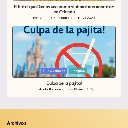
en
El hotel que Disney uso como «laboratorio secreto»
en Orlando
Por
Anabella Parmigiano
20 mayo 2025
Publicado
por
Publicada
Curiosidades
Parques
en
Culpa de la pajita!
Por
Anabella Parmigiano
19 mayo 2025
Publicado
por
Archivos