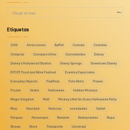
Archivos
Etiquetas
2013
Atracciones
Buffet
Comida
Comidas
Compras
Consejos Utiles
Curiosidades
Disney
Disney's Hollywood Studios
Disney Springs
Downtown Disney
EPCOT Food and Wine Festival
Eventos Especiales
Everyday Objects
FastPass
Foto Retro
Frases
Frozen
Gratis
Halloween
Hidden Mickeys
Magic Kingdom
Mall
Mickey's Not So Scary Halloween Party
Misc
Navidad
Noticias
novedades
Outlet
Parques
Personajes
Random
Restaurantes
Ropa
Shows
Store
Transporte
Universal