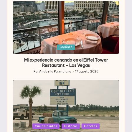
Publicada
Comida
en
Mi experiencia cenando en el Eiffel Tower
Restaurant – Las Vegas
Por
Anabella Parmigiano
17 agosto 2025
Publicado
por
Publicada
Curiosidades
Historia
Hoteles