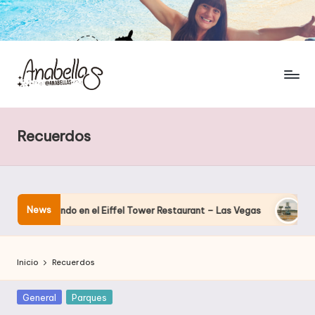
Recuerdos
News
a cenando en el Eiffel Tower Restaurant – Las Vegas
El hotel
Inicio
Recuerdos
Publicada
General
Parques
en