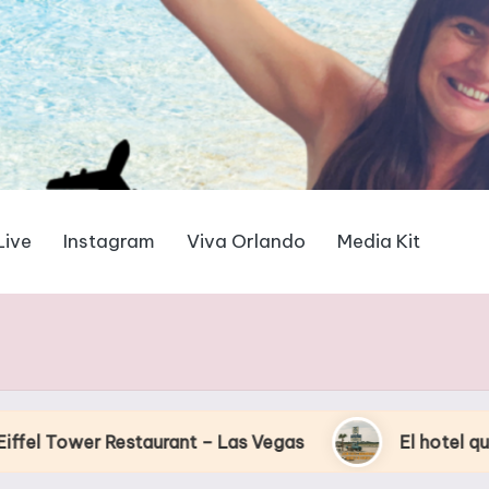
Live
Instagram
Viva Orlando
Media Kit
staurant – Las Vegas
El hotel que Disney uso 