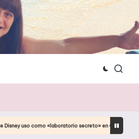
como «laboratorio secreto» en Orlando
Culpa de