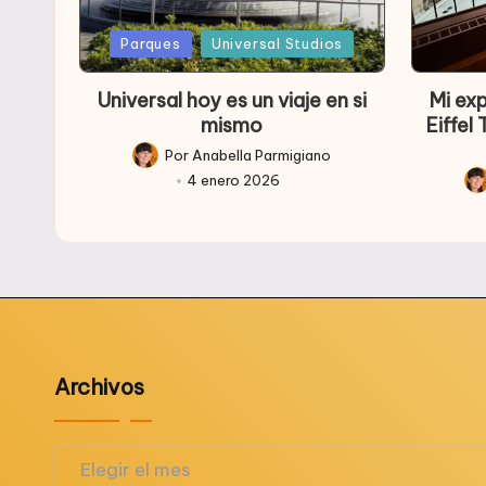
Publicada
Public
Parques
Universal Studios
en
en
Universal hoy es un viaje en si
Mi ex
mismo
Eiffel
Por
Anabella Parmigiano
Publicado
4 enero 2026
por
Pub
po
Archivos
Archivos