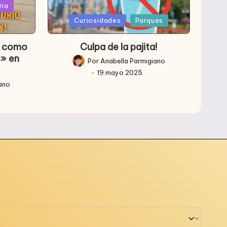
ria
Publicada
Curiosidades
Parques
en
so como
Culpa de la pajita!
o» en
Por
Anabella Parmigiano
Publicado
19 mayo 2025
por
iano