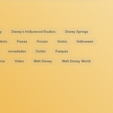
ey
Disney's Hollywood Studios
Disney Springs
Retro
Frases
Frozen
Gratis
Halloween
novedades
Outlet
Parques
dios
Video
Walt Disney
Walt Disney World