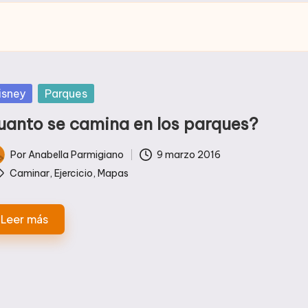
blicada
isney
Parques
uanto se camina en los parques?
Por
Anabella Parmigiano
9 marzo 2016
licado
tiquetas:
Caminar
,
Ejercicio
,
Mapas
Leer más