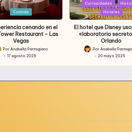
Publicada
Curiosidades
Histo
ada
en
Comida
Hoteles
periencia cenando en el
El hotel que Disney u
 Tower Restaurant – Las
«laboratorio secret
Vegas
Orlando
Por
Anabella Parmigiano
Por
Anabella Parmig
licado
Publicado
17 agosto 2025
20 mayo 2025
r
por