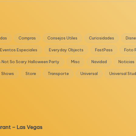
das
Compras
Consejos Utiles
Curiosidades
Disn
Eventos Especiales
Everyday Objects
FastPass
Foto 
s Not So Scary Halloween Party
Misc
Navidad
Noticias
Shows
Store
Transporte
Universal
Universal Stu
urant – Las Vegas