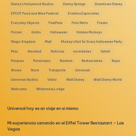
Disney's Hollywood Studios
Disney Springs
Downtown Disney
EPCOT Food and Wine Festival
Eventos Especiales
Everyday Objects
FastPass
Foto Retro
Frases
Frozen
Gratis
Halloween
Hidden Mickeys
Magic Kingdom
Mall
Mickey's Not So Scary Halloween Party
Misc
Navidad
Noticias
novedades
Outlet
Parques
Personajes
Random
Restaurantes
Ropa
Shows
Store
Transporte
Universal
Universal Studios
Video
Walt Disney
Walt Disney World
Webcams
WIlderness Lodge
Universal hoy es un viaje en si mismo
Mi experiencia cenando en el Eiffel Tower Restaurant – Las
Vegas