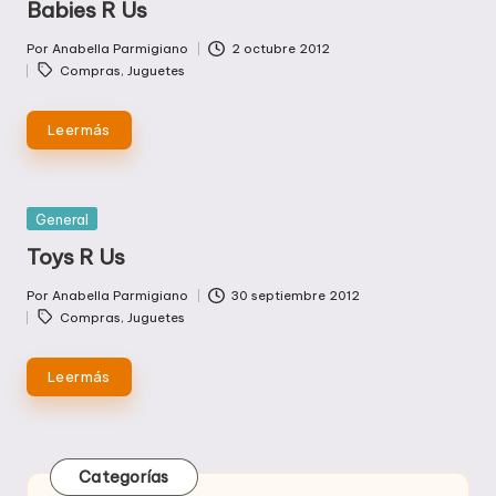
Babies R Us
Por
Anabella Parmigiano
2 octubre 2012
Publicado
Etiquetas:
Compras
,
Juguetes
por
Leer más
Publicada
General
en
Toys R Us
Por
Anabella Parmigiano
30 septiembre 2012
Publicado
Etiquetas:
Compras
,
Juguetes
por
Leer más
Categorías