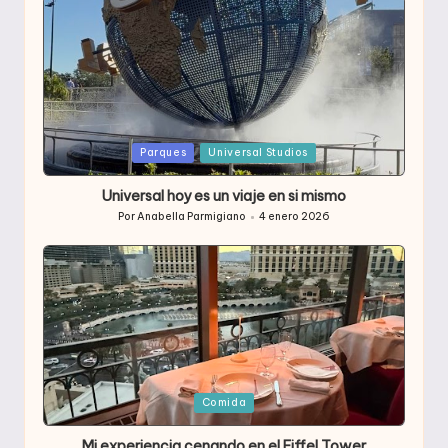
Publicada
Parques
Universal Studios
en
Universal hoy es un viaje en si mismo
Por
Anabella Parmigiano
4 enero 2026
Publicado
por
Publicada
Comida
en
Mi experiencia cenando en el Eiffel Tower