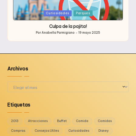
Publicada
Curiosidades
Parques
en
Culpa de la pajita!
Por
Anabella Parmigiano
19 mayo 2025
Publicado
por
Archivos
Archivos
Etiquetas
2013
Atracciones
Buffet
Comida
Comidas
Compras
Consejos Utiles
Curiosidades
Disney