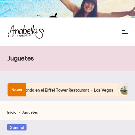
Juguetes
News
a cenando en el Eiffel Tower Restaurant – Las Vegas
El hotel
Inicio
Juguetes
Publicada
General
en