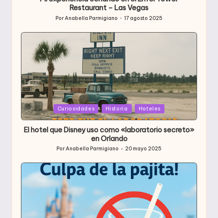
Restaurant – Las Vegas
Por
Anabella Parmigiano
17 agosto 2025
Publicado
por
Publicada
Curiosidades
Historia
Hoteles
en
El hotel que Disney uso como «laboratorio secreto»
en Orlando
Por
Anabella Parmigiano
20 mayo 2025
Publicado
por