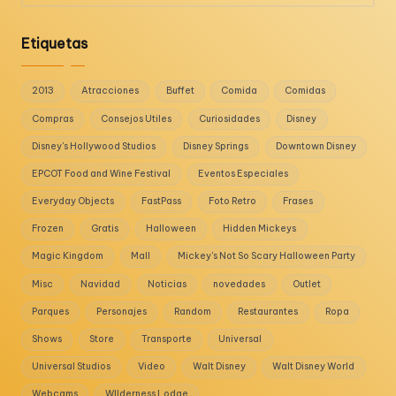
Etiquetas
2013
Atracciones
Buffet
Comida
Comidas
Compras
Consejos Utiles
Curiosidades
Disney
Disney's Hollywood Studios
Disney Springs
Downtown Disney
EPCOT Food and Wine Festival
Eventos Especiales
Everyday Objects
FastPass
Foto Retro
Frases
Frozen
Gratis
Halloween
Hidden Mickeys
Magic Kingdom
Mall
Mickey's Not So Scary Halloween Party
Misc
Navidad
Noticias
novedades
Outlet
Parques
Personajes
Random
Restaurantes
Ropa
Shows
Store
Transporte
Universal
Universal Studios
Video
Walt Disney
Walt Disney World
Webcams
WIlderness Lodge