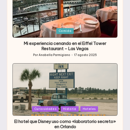
Publicada
Comida
en
Mi experiencia cenando en el Eiffel Tower
Restaurant – Las Vegas
Por
Anabella Parmigiano
17 agosto 2025
Publicado
por
Publicada
Curiosidades
Historia
Hoteles
en
El hotel que Disney uso como «laboratorio secreto»
en Orlando