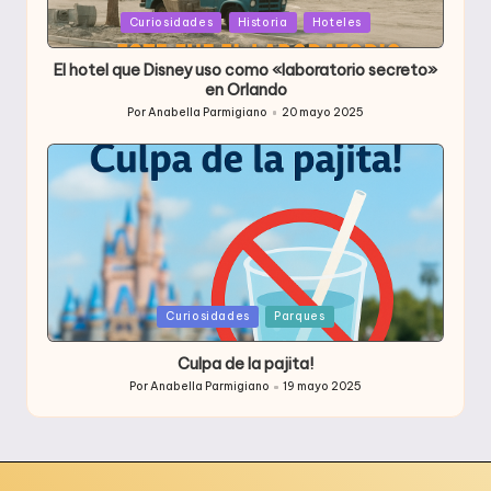
Publicada
Curiosidades
Historia
Hoteles
en
El hotel que Disney uso como «laboratorio secreto»
en Orlando
Por
Anabella Parmigiano
20 mayo 2025
Publicado
por
Publicada
Curiosidades
Parques
en
Culpa de la pajita!
Por
Anabella Parmigiano
19 mayo 2025
Publicado
por