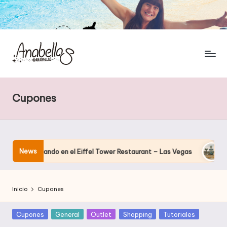
Cupones
News
ia cenando en el Eiffel Tower Restaurant – Las Vegas
El hote
Inicio
Cupones
Publicada
Cupones
General
Outlet
Shopping
Tutoriales
en