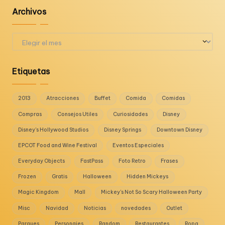
Archivos
Archivos
Etiquetas
2013
Atracciones
Buffet
Comida
Comidas
Compras
Consejos Utiles
Curiosidades
Disney
Disney's Hollywood Studios
Disney Springs
Downtown Disney
EPCOT Food and Wine Festival
Eventos Especiales
Everyday Objects
FastPass
Foto Retro
Frases
Frozen
Gratis
Halloween
Hidden Mickeys
Magic Kingdom
Mall
Mickey's Not So Scary Halloween Party
Misc
Navidad
Noticias
novedades
Outlet
Parques
Personajes
Random
Restaurantes
Ropa