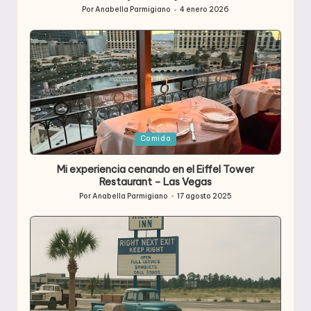
Por
Anabella Parmigiano
4 enero 2026
Publicado
por
Publicada
Comida
en
Mi experiencia cenando en el Eiffel Tower
Restaurant – Las Vegas
Por
Anabella Parmigiano
17 agosto 2025
Publicado
por