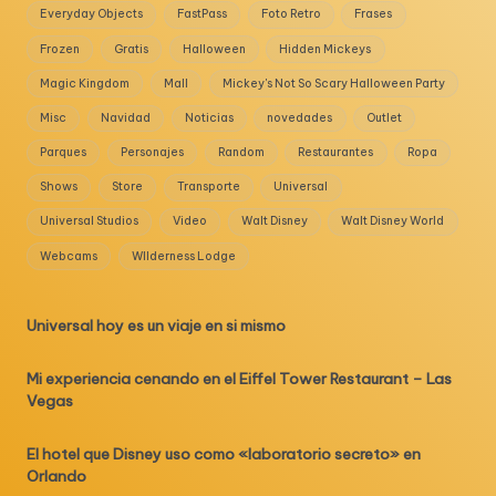
Everyday Objects
FastPass
Foto Retro
Frases
Frozen
Gratis
Halloween
Hidden Mickeys
Magic Kingdom
Mall
Mickey's Not So Scary Halloween Party
Misc
Navidad
Noticias
novedades
Outlet
Parques
Personajes
Random
Restaurantes
Ropa
Shows
Store
Transporte
Universal
Universal Studios
Video
Walt Disney
Walt Disney World
Webcams
WIlderness Lodge
Universal hoy es un viaje en si mismo
Mi experiencia cenando en el Eiffel Tower Restaurant – Las
Vegas
El hotel que Disney uso como «laboratorio secreto» en
Orlando