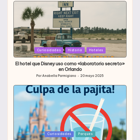
por
Publicada
Curiosidades
Historia
Hoteles
en
El hotel que Disney uso como «laboratorio secreto»
en Orlando
Por
Anabella Parmigiano
20 mayo 2025
Publicado
por
Publicada
Curiosidades
Parques