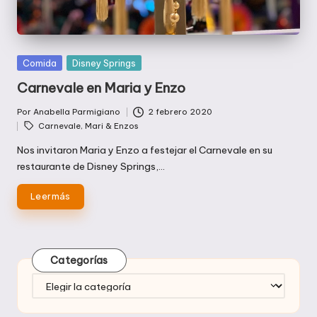
Publicada
Comida
Disney Springs
en
Carnevale en Maria y Enzo
Por
Anabella Parmigiano
2 febrero 2020
Publicado
Etiquetas:
Carnevale
,
Mari & Enzos
por
Nos invitaron Maria y Enzo a festejar el Carnevale en su
restaurante de Disney Springs,…
Leer más
Categorías
Categorías