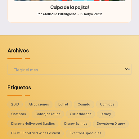
en
Culpa de la pajita!
Por
Anabella Parmigiano
19 mayo 2025
Publicado
por
Archivos
Archivos
Etiquetas
2013
Atracciones
Buffet
Comida
Comidas
Compras
Consejos Utiles
Curiosidades
Disney
Disney's Hollywood Studios
Disney Springs
Downtown Disney
EPCOT Food and Wine Festival
Eventos Especiales