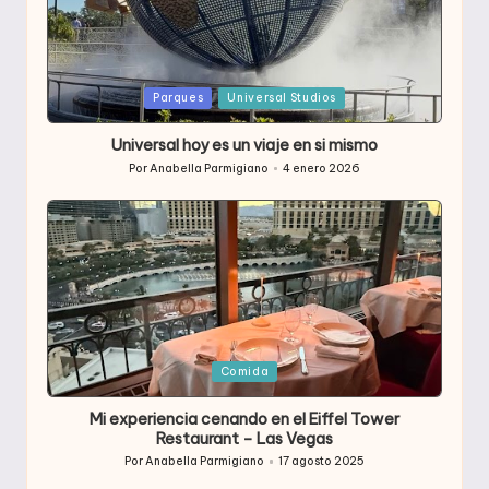
Publicada
Parques
Universal Studios
en
Universal hoy es un viaje en si mismo
Por
Anabella Parmigiano
4 enero 2026
Publicado
por
Publicada
Comida
en
Mi experiencia cenando en el Eiffel Tower
Restaurant – Las Vegas
Por
Anabella Parmigiano
17 agosto 2025
Publicado