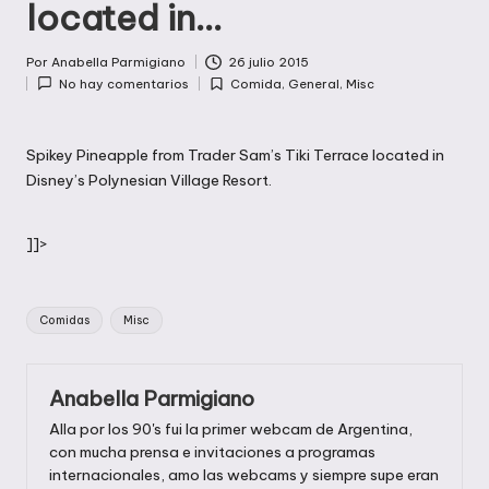
located in…
Por
Anabella Parmigiano
26 julio 2015
Publicado
No hay comentarios
Comida
,
General
,
Misc
por
Publicada
en
Spikey Pineapple from Trader Sam’s Tiki Terrace located in
Disney’s Polynesian Village Resort.
]]>
Etiquetas:
Comidas
Misc
Anabella Parmigiano
Alla por los 90's fui la primer webcam de Argentina,
con mucha prensa e invitaciones a programas
internacionales, amo las webcams y siempre supe eran