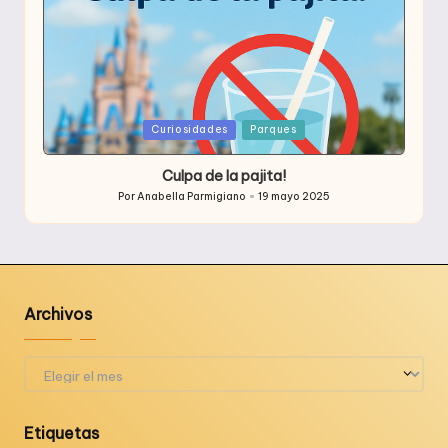
Publicada
Curiosidades
Parques
en
Culpa de la pajita!
Por
Anabella Parmigiano
19 mayo 2025
Publicado
por
Archivos
Archivos
Etiquetas