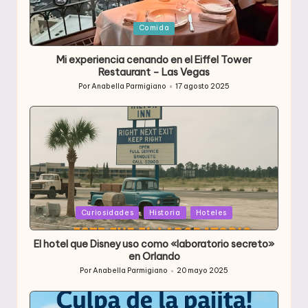
Publicada
Comida
en
Mi experiencia cenando en el Eiffel Tower
Restaurant – Las Vegas
Por
Anabella Parmigiano
17 agosto 2025
Publicado
por
Publicada
Curiosidades
Historia
Hoteles
en
El hotel que Disney uso como «laboratorio secreto»
en Orlando
Por
Anabella Parmigiano
20 mayo 2025
Publicado
por