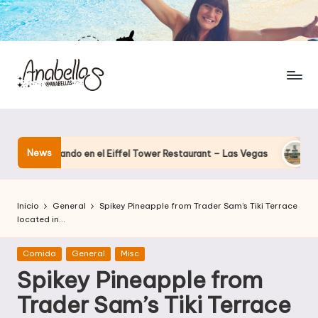
News
a cenando en el Eiffel Tower Restaurant – Las Vegas
El hotel
Inicio
General
Spikey Pineapple from Trader Sam’s Tiki Terrace
located in…
Publicada
Comida
General
Misc
en
Spikey Pineapple from
Trader Sam’s Tiki Terrace