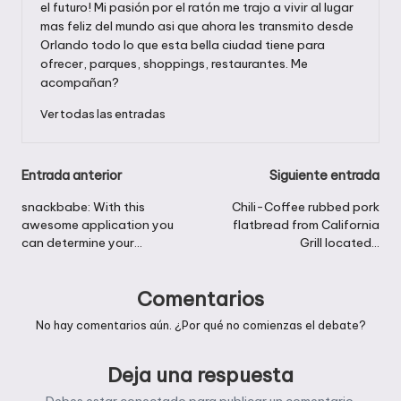
el futuro! Mi pasión por el ratón me trajo a vivir al lugar
mas feliz del mundo asi que ahora les transmito desde
Orlando todo lo que esta bella ciudad tiene para
ofrecer, parques, shoppings, restaurantes. Me
acompañan?
Ver todas las entradas
Navegación
Entrada anterior
Siguiente entrada
de
snackbabe: With this
Chili-Coffee rubbed pork
awesome application you
flatbread from California
entradas
can determine your…
Grill located…
Comentarios
No hay comentarios aún. ¿Por qué no comienzas el debate?
Deja una respuesta
Debes estar
conectado
para publicar un comentario.