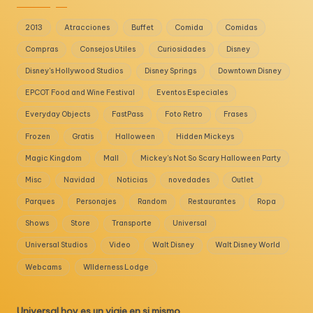
2013
Atracciones
Buffet
Comida
Comidas
Compras
Consejos Utiles
Curiosidades
Disney
Disney's Hollywood Studios
Disney Springs
Downtown Disney
EPCOT Food and Wine Festival
Eventos Especiales
Everyday Objects
FastPass
Foto Retro
Frases
Frozen
Gratis
Halloween
Hidden Mickeys
Magic Kingdom
Mall
Mickey's Not So Scary Halloween Party
Misc
Navidad
Noticias
novedades
Outlet
Parques
Personajes
Random
Restaurantes
Ropa
Shows
Store
Transporte
Universal
Universal Studios
Video
Walt Disney
Walt Disney World
Webcams
WIlderness Lodge
Universal hoy es un viaje en si mismo