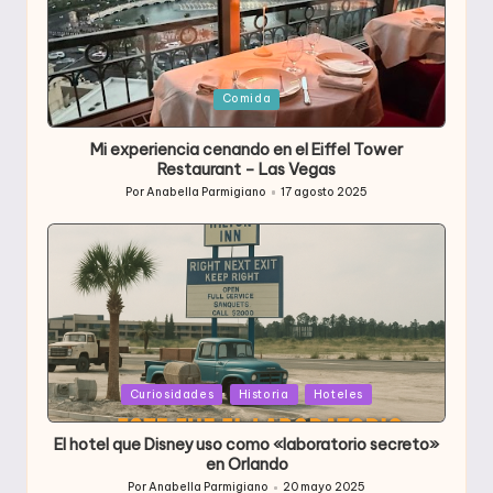
Publicada
Comida
en
Mi experiencia cenando en el Eiffel Tower
Restaurant – Las Vegas
Por
Anabella Parmigiano
17 agosto 2025
Publicado
por
Publicada
Curiosidades
Historia
Hoteles
en
El hotel que Disney uso como «laboratorio secreto»
en Orlando
Por
Anabella Parmigiano
20 mayo 2025