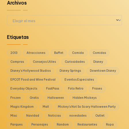
Archivos
Archivos
Etiquetas
2013
Atracciones
Buffet
Comida
Comidas
Compras
Consejos Utiles
Curiosidades
Disney
Disney's Hollywood Studios
Disney Springs
Downtown Disney
EPCOT Food and Wine Festival
Eventos Especiales
Everyday Objects
FastPass
Foto Retro
Frases
Frozen
Gratis
Halloween
Hidden Mickeys
Magic Kingdom
Mall
Mickey's Not So Scary Halloween Party
Misc
Navidad
Noticias
novedades
Outlet
Parques
Personajes
Random
Restaurantes
Ropa