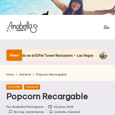
News
nando en el Eiffel Tower Restaurant – Las Vegas
El hotel que
Inicio
General
Popcorn Recargable
Publicada
Comida
General
en
Popcorn Recargable
Por
Anabella Parmigiano
23 junio 2016
Publicado
No hay comentarios
Comida
,
General
por
Publicada