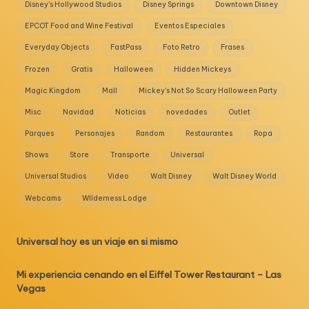
Disney's Hollywood Studios
Disney Springs
Downtown Disney
EPCOT Food and Wine Festival
Eventos Especiales
Everyday Objects
FastPass
Foto Retro
Frases
Frozen
Gratis
Halloween
Hidden Mickeys
Magic Kingdom
Mall
Mickey's Not So Scary Halloween Party
Misc
Navidad
Noticias
novedades
Outlet
Parques
Personajes
Random
Restaurantes
Ropa
Shows
Store
Transporte
Universal
Universal Studios
Video
Walt Disney
Walt Disney World
Webcams
WIlderness Lodge
Universal hoy es un viaje en si mismo
Mi experiencia cenando en el Eiffel Tower Restaurant – Las
Vegas