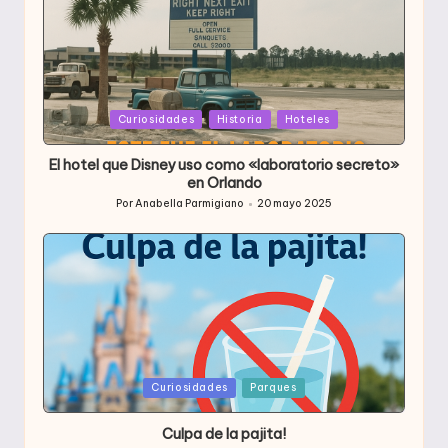
Publicada
Curiosidades
Historia
Hoteles
en
El hotel que Disney uso como «laboratorio secreto»
en Orlando
Por
Anabella Parmigiano
20 mayo 2025
Publicado
por
Publicada
Curiosidades
Parques
en
Culpa de la pajita!