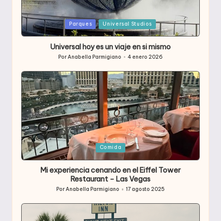
Publicada
Parques
Universal Studios
en
Universal hoy es un viaje en si mismo
Por
Anabella Parmigiano
4 enero 2026
Publicado
por
Publicada
Comida
en
Mi experiencia cenando en el Eiffel Tower
Restaurant – Las Vegas
Por
Anabella Parmigiano
17 agosto 2025
Publicado
por