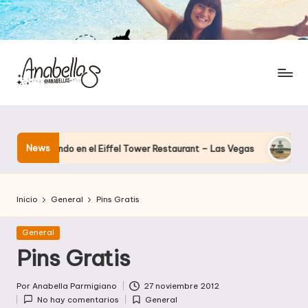
News
 cenando en el Eiffel Tower Restaurant – Las Vegas
El hotel 
Inicio
General
Pins Gratis
Publicada
General
en
Pins Gratis
Por
Anabella Parmigiano
27 noviembre 2012
Publicado
No hay comentarios
General
por
Publicada