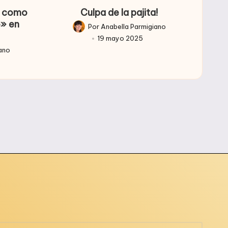
so como
Culpa de la pajita!
o» en
Por
Anabella Parmigiano
Publicado
19 mayo 2025
por
iano