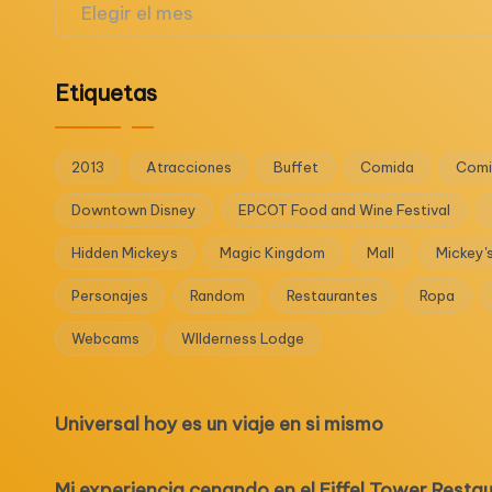
Archivos
Etiquetas
2013
Atracciones
Buffet
Comida
Comi
Downtown Disney
EPCOT Food and Wine Festival
Hidden Mickeys
Magic Kingdom
Mall
Mickey'
Personajes
Random
Restaurantes
Ropa
Webcams
WIlderness Lodge
Universal hoy es un viaje en si mismo
Mi experiencia cenando en el Eiffel Tower Resta