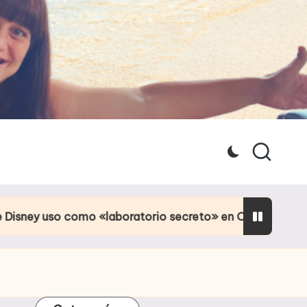
omo «laboratorio secreto» en Orlando
Culpa de l