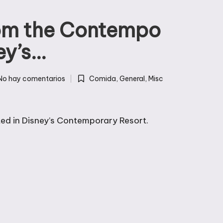
rom the Contempo
ey’s…
No hay comentarios
Comida
,
General
,
Misc
Publicada
en
ed in Disney’s Contemporary Resort.