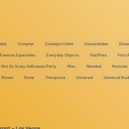
das
Compras
Consejos Utiles
Curiosidades
Disn
Eventos Especiales
Everyday Objects
FastPass
Foto 
s Not So Scary Halloween Party
Misc
Navidad
Noticias
Shows
Store
Transporte
Universal
Universal Stu
urant – Las Vegas