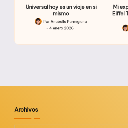
Universal hoy es un viaje en si
Mi ex
mismo
Eiffel
Por
Anabella Parmigiano
Publicado
4 enero 2026
por
Pub
po
Archivos