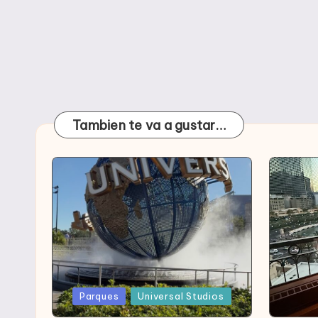
Tambien te va a gustar…
Publicada
Publica
Parques
Universal Studios
en
en