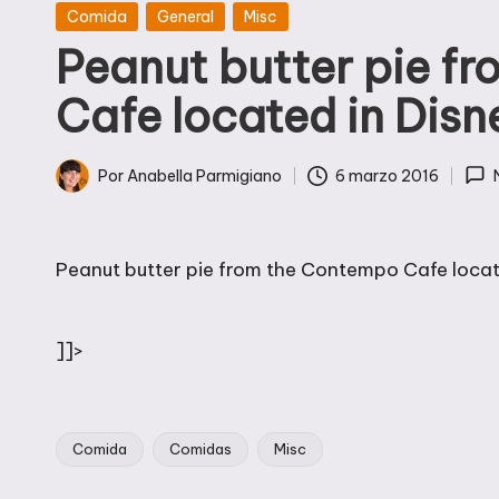
Publicada
Comida
General
Misc
en
Peanut butter pie f
Cafe located in Disn
Por
Anabella Parmigiano
6 marzo 2016
Publicado
por
Peanut butter pie from the Contempo Cafe locat
]]>
Comida
Comidas
Misc
Etiquetas: