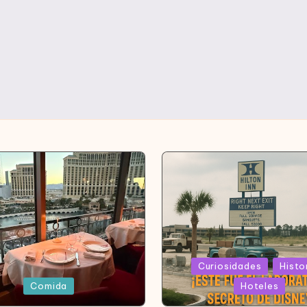
Publicada
Curiosidades
Histo
en
da
Comida
Hoteles