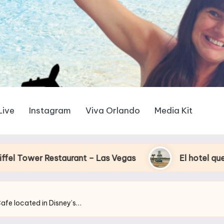
Live
Instagram
Viva Orlando
Media Kit
taurant – Las Vegas
El hotel que Disney uso c
afe located in Disney’s…