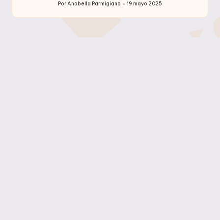
Por
Anabella Parmigiano
19 mayo 2025
Publicado
por
Archivos
Archivos
Etiquetas
2013
Atracciones
Buffet
Comida
Comidas
Compras
Consejos Utiles
Curiosidades
Disney
Disney's Hollywood Studios
Disney Springs
Downtown Disney
EPCOT Food and Wine Festival
Eventos Especiales
Everyday Objects
FastPass
Foto Retro
Frases