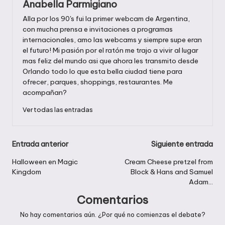
Anabella Parmigiano
Alla por los 90's fui la primer webcam de Argentina,
con mucha prensa e invitaciones a programas
internacionales, amo las webcams y siempre supe eran
el futuro! Mi pasión por el ratón me trajo a vivir al lugar
mas feliz del mundo asi que ahora les transmito desde
Orlando todo lo que esta bella ciudad tiene para
ofrecer, parques, shoppings, restaurantes. Me
acompañan?
Ver todas las entradas
Navegación
Entrada anterior
Siguiente entrada
de
Halloween en Magic
Cream Cheese pretzel from
Kingdom
Block & Hans and Samuel
entradas
Adam…
Comentarios
No hay comentarios aún. ¿Por qué no comienzas el debate?