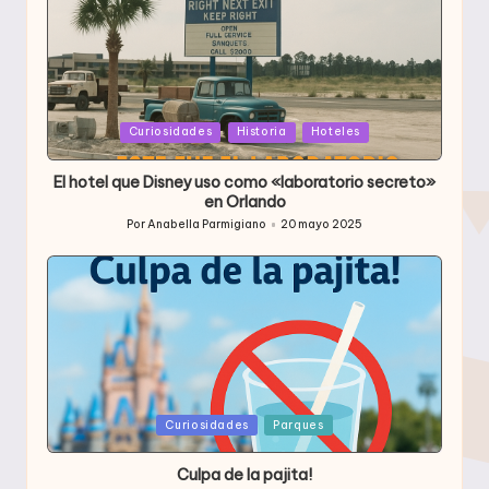
Publicada
Curiosidades
Historia
Hoteles
en
El hotel que Disney uso como «laboratorio secreto»
en Orlando
Por
Anabella Parmigiano
20 mayo 2025
Publicado
por
Publicada
Curiosidades
Parques
en
Culpa de la pajita!