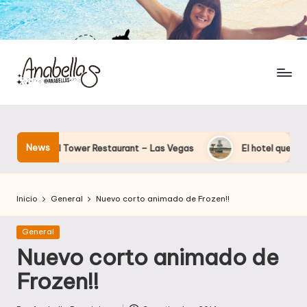
News
Eiffel Tower Restaurant – Las Vegas
El hotel que Disney uso 
Inicio
General
Nuevo corto animado de Frozen!!
Publicada
General
en
Nuevo corto animado de
Frozen!!