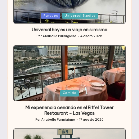
Publicada
Parques
Universal Studios
en
Universal hoy es un viaje en si mismo
Por
Anabella Parmigiano
4 enero 2026
Publicado
por
Publicada
Comida
en
Mi experiencia cenando en el Eiffel Tower
Restaurant – Las Vegas
Por
Anabella Parmigiano
17 agosto 2025
Publicado
por