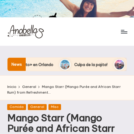
News
 secreto» en Orlando
Culpa de la pajita!
Como llegar
Inicio
General
Mango Starr (Mango Purée and African Starr
Rum) from Refreshment…
Publicada
Comida
General
Misc
en
Mango Starr (Mango
Purée and African Starr