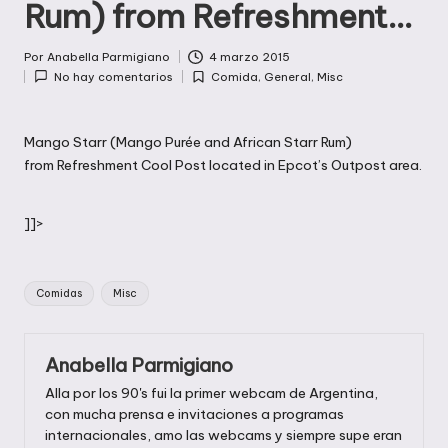
Rum) from Refreshment…
Por
Anabella Parmigiano
4 marzo 2015
Publicado
No hay comentarios
Comida
,
General
,
Misc
por
Publicada
en
Mango Starr (Mango Purée and African Starr Rum)
from Refreshment Cool Post located in Epcot’s Outpost area.
]]>
Etiquetas:
Comidas
Misc
Anabella Parmigiano
Alla por los 90's fui la primer webcam de Argentina,
con mucha prensa e invitaciones a programas
internacionales, amo las webcams y siempre supe eran