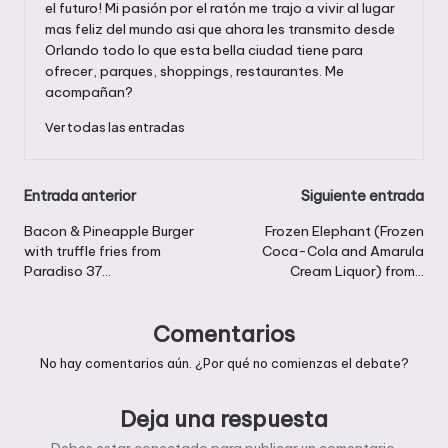
el futuro! Mi pasión por el ratón me trajo a vivir al lugar
mas feliz del mundo asi que ahora les transmito desde
Orlando todo lo que esta bella ciudad tiene para
ofrecer, parques, shoppings, restaurantes. Me
acompañan?
Ver todas las entradas
Navegación
Entrada anterior
Siguiente entrada
de
Bacon & Pineapple Burger
Frozen Elephant (Frozen
with truffle fries from
Coca-Cola and Amarula
entradas
Paradiso 37…
Cream Liquor) from…
Comentarios
No hay comentarios aún. ¿Por qué no comienzas el debate?
Deja una respuesta
Debes estar
conectado
para publicar un comentario.