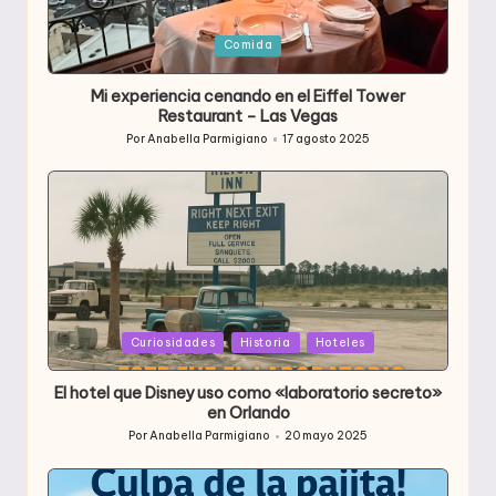
Publicada
Comida
en
Mi experiencia cenando en el Eiffel Tower
Restaurant – Las Vegas
Por
Anabella Parmigiano
17 agosto 2025
Publicado
por
Publicada
Curiosidades
Historia
Hoteles
en
El hotel que Disney uso como «laboratorio secreto»
en Orlando
Por
Anabella Parmigiano
20 mayo 2025
Publicado
por