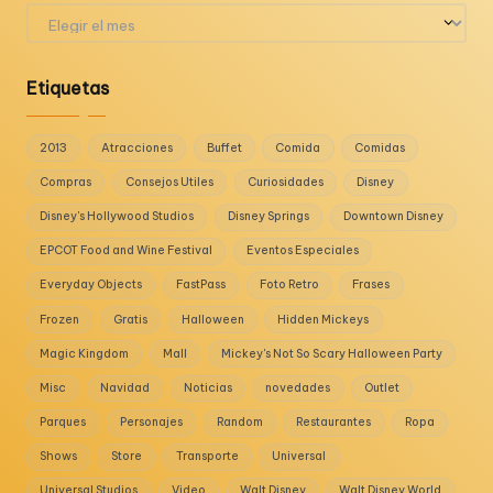
Archivos
Etiquetas
2013
Atracciones
Buffet
Comida
Comidas
Compras
Consejos Utiles
Curiosidades
Disney
Disney's Hollywood Studios
Disney Springs
Downtown Disney
EPCOT Food and Wine Festival
Eventos Especiales
Everyday Objects
FastPass
Foto Retro
Frases
Frozen
Gratis
Halloween
Hidden Mickeys
Magic Kingdom
Mall
Mickey's Not So Scary Halloween Party
Misc
Navidad
Noticias
novedades
Outlet
Parques
Personajes
Random
Restaurantes
Ropa
Shows
Store
Transporte
Universal
Universal Studios
Video
Walt Disney
Walt Disney World