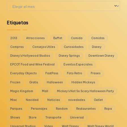
Archivos
Etiquetas
2013
Atracciones
Buffet
Comida
Comidas
Compras
Consejos Utiles
Curiosidades
Disney
Disney's Hollywood Studios
Disney Springs
Downtown Disney
EPCOT Food and Wine Festival
Eventos Especiales
Everyday Objects
FastPass
Foto Retro
Frases
Frozen
Gratis
Halloween
Hidden Mickeys
Magic Kingdom
Mall
Mickey's Not So Scary Halloween Party
Misc
Navidad
Noticias
novedades
Outlet
Parques
Personajes
Random
Restaurantes
Ropa
Shows
Store
Transporte
Universal
Universal Studios
Video
Walt Disney
Walt Disney World