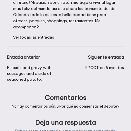
el futuro! Mi pasión por el ratón me trajo a vivir al lugar
mas feliz del mundo asi que ahora les transmito desde
Orlando todo lo que esta bella ciudad tiene para
ofrecer, parques, shoppings, restaurantes. Me
acompañan?
Ver todas las entradas
Navegación
Entrada anterior
Siguiente entrada
de
Biscuits and gravy with
EPCOT en 6 minutos
sausages and a side of
entradas
seasoned potato…
Comentarios
No hay comentarios aún. ¿Por qué no comienzas el debate?
Deja una respuesta
Debes estar
conectado
para publicar un comentario.