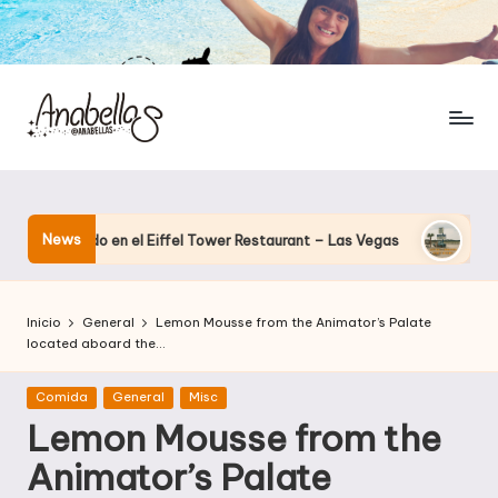
News
enando en el Eiffel Tower Restaurant – Las Vegas
El hotel qu
Inicio
General
Lemon Mousse from the Animator’s Palate
located aboard the…
Publicada
Comida
General
Misc
en
Lemon Mousse from the
Animator’s Palate