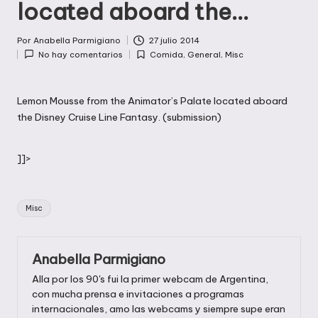
located aboard the…
Por
Anabella Parmigiano
27 julio 2014
Publicado
No hay comentarios
Comida
,
General
,
Misc
por
Publicada
en
Lemon Mousse from the Animator’s Palate located aboard
the Disney Cruise Line Fantasy. (submission)
]]>
Etiquetas:
Misc
Anabella Parmigiano
Alla por los 90's fui la primer webcam de Argentina,
con mucha prensa e invitaciones a programas
internacionales, amo las webcams y siempre supe eran