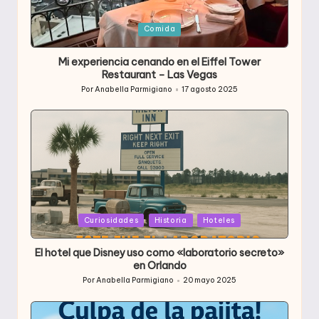
Publicada
Comida
en
Mi experiencia cenando en el Eiffel Tower
Restaurant – Las Vegas
Por
Anabella Parmigiano
17 agosto 2025
Publicado
por
Publicada
Curiosidades
Historia
Hoteles
en
El hotel que Disney uso como «laboratorio secreto»
en Orlando
Por
Anabella Parmigiano
20 mayo 2025
Publicado
por