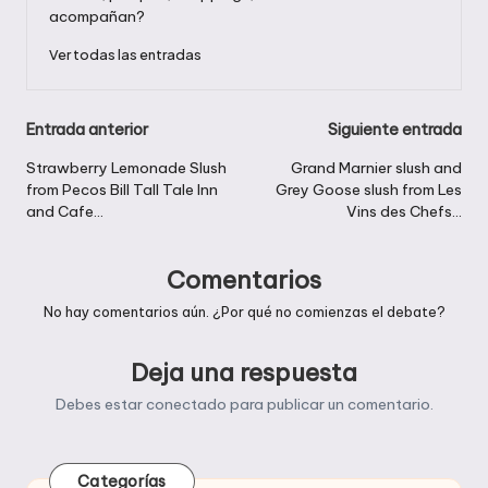
acompañan?
Ver todas las entradas
Navegación
Entrada anterior
Siguiente entrada
de
Strawberry Lemonade Slush
Grand Marnier slush and
from Pecos Bill Tall Tale Inn
Grey Goose slush from Les
entradas
and Cafe…
Vins des Chefs…
Comentarios
No hay comentarios aún. ¿Por qué no comienzas el debate?
Deja una respuesta
Debes estar
conectado
para publicar un comentario.
Categorías