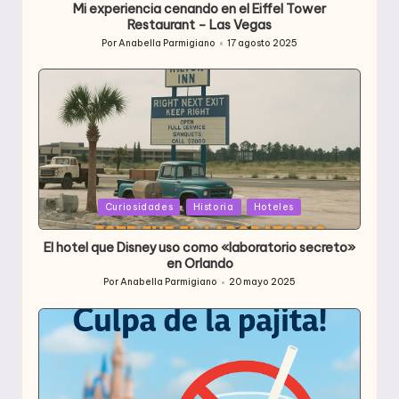
Mi experiencia cenando en el Eiffel Tower
Restaurant – Las Vegas
Por
Anabella Parmigiano
17 agosto 2025
Publicado
por
Publicada
Curiosidades
Historia
Hoteles
en
El hotel que Disney uso como «laboratorio secreto»
en Orlando
Por
Anabella Parmigiano
20 mayo 2025
Publicado
por