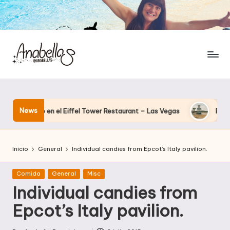
News
nando en el Eiffel Tower Restaurant – Las Vegas
El hotel que
Inicio
General
Individual candies from Epcot’s Italy pavilion.
Publicada
Comida
General
Misc
en
Individual candies from
Epcot’s Italy pavilion.