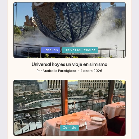
Publicada
Parques
Universal Studios
en
Universal hoy es un viaje en si mismo
Por
Anabella Parmigiano
4 enero 2026
Publicado
por
Publicada
Comida
en