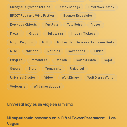
Disney's Hollywood Studios
Disney Springs
Downtown Disney
EPCOT Food and Wine Festival
Eventos Especiales
Everyday Objects
FastPass
Foto Retro
Frases
Frozen
Gratis
Halloween
Hidden Mickeys
Magic Kingdom
Mall
Mickey's Not So Scary Halloween Party
Misc
Navidad
Noticias
novedades
Outlet
Parques
Personajes
Random
Restaurantes
Ropa
Shows
Store
Transporte
Universal
Universal Studios
Video
Walt Disney
Walt Disney World
Webcams
WIlderness Lodge
Universal hoy es un viaje en si mismo
Mi experiencia cenando en el Eiffel Tower Restaurant – Las
Vegas