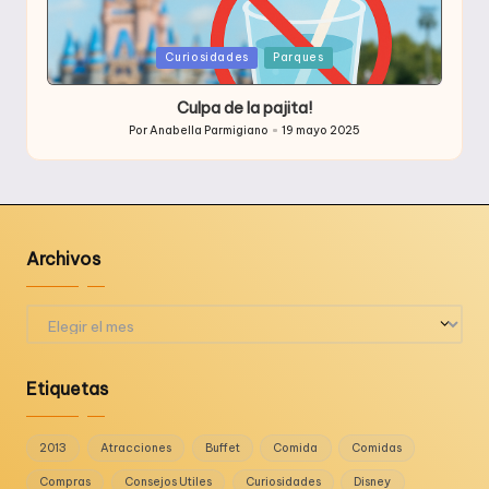
Publicada
Curiosidades
Parques
en
Culpa de la pajita!
Por
Anabella Parmigiano
19 mayo 2025
Publicado
por
Archivos
Archivos
Etiquetas
2013
Atracciones
Buffet
Comida
Comidas
Compras
Consejos Utiles
Curiosidades
Disney