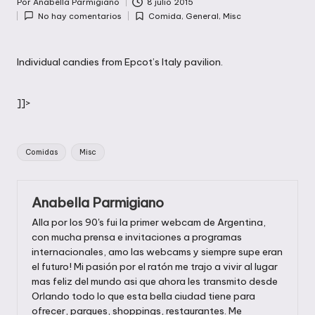
Por
Anabella Parmigiano
8 julio 2015
Publicado
No hay comentarios
Comida
,
General
,
Misc
por
Publicada
en
Individual candies from Epcot’s Italy pavilion.
]]>
Etiquetas:
Comidas
Misc
Anabella Parmigiano
Alla por los 90's fui la primer webcam de Argentina,
con mucha prensa e invitaciones a programas
internacionales, amo las webcams y siempre supe eran
el futuro! Mi pasión por el ratón me trajo a vivir al lugar
mas feliz del mundo asi que ahora les transmito desde
Orlando todo lo que esta bella ciudad tiene para
ofrecer, parques, shoppings, restaurantes. Me