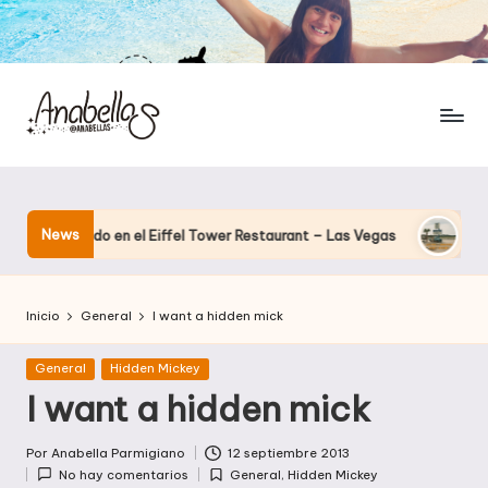
News
cenando en el Eiffel Tower Restaurant – Las Vegas
El hotel q
Inicio
General
I want a hidden mick
Publicada
General
Hidden Mickey
en
I want a hidden mick
Por
Anabella Parmigiano
12 septiembre 2013
Publicado
No hay comentarios
General
,
Hidden Mickey
por
Publicada