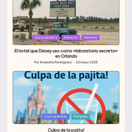
Publicada
Curiosidades
Historia
Hoteles
en
El hotel que Disney uso como «laboratorio secreto»
en Orlando
Por
Anabella Parmigiano
20 mayo 2025
Publicado
por
Publicada
Curiosidades
Parques
en
Culpa de la pajita!