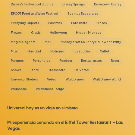
Disney's Hollywood Studios
Disney Springs
Downtown Disney
EPCOT Food and Wine Festival
Eventos Especiales
Everyday Objects
FastPass
Foto Retro
Frases
Frozen
Gratis
Halloween
Hidden Mickeys
Magic Kingdom
Mall
Mickey's Not So Scary Halloween Party
Misc
Navidad
Noticias
novedades
Outlet
Parques
Personajes
Random
Restaurantes
Ropa
Shows
Store
Transporte
Universal
Universal Studios
Video
Walt Disney
Walt Disney World
Webcams
WIlderness Lodge
Universal hoy es un viaje en si mismo
Mi experiencia cenando en el Eiffel Tower Restaurant – Las
Vegas