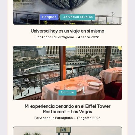
Publicada
Parques
Universal Studios
en
Universal hoy es un viaje en si mismo
Por
Anabella Parmigiano
4 enero 2026
Publicado
por
Publicada
Comida
en
Mi experiencia cenando en el Eiffel Tower
Restaurant – Las Vegas
Por
Anabella Parmigiano
17 agosto 2025
Publicado
por