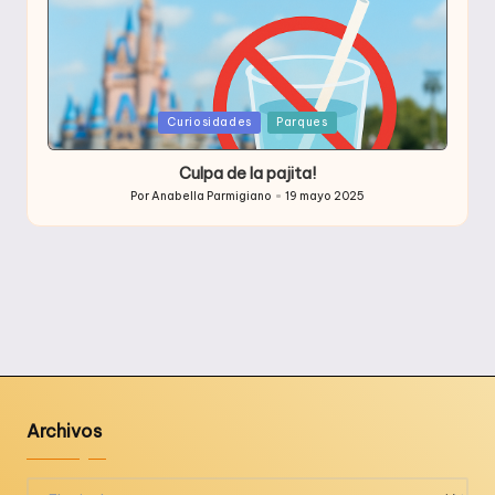
Publicada
Curiosidades
Parques
en
Culpa de la pajita!
Por
Anabella Parmigiano
19 mayo 2025
Publicado
por
Archivos
Archivos