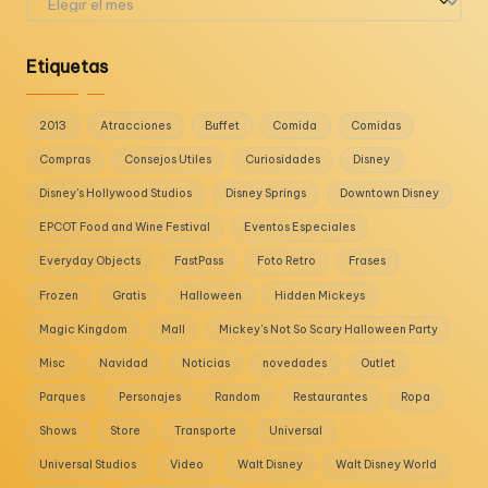
Etiquetas
2013
Atracciones
Buffet
Comida
Comidas
Compras
Consejos Utiles
Curiosidades
Disney
Disney's Hollywood Studios
Disney Springs
Downtown Disney
EPCOT Food and Wine Festival
Eventos Especiales
Everyday Objects
FastPass
Foto Retro
Frases
Frozen
Gratis
Halloween
Hidden Mickeys
Magic Kingdom
Mall
Mickey's Not So Scary Halloween Party
Misc
Navidad
Noticias
novedades
Outlet
Parques
Personajes
Random
Restaurantes
Ropa
Shows
Store
Transporte
Universal
Universal Studios
Video
Walt Disney
Walt Disney World