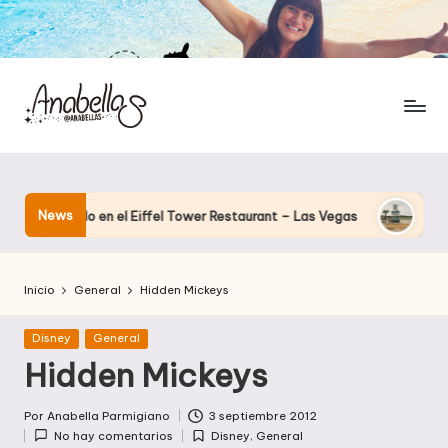
News
nando en el Eiffel Tower Restaurant – Las Vegas
El hotel que
Inicio
General
Hidden Mickeys
Publicada
Disney
General
en
Hidden Mickeys
Por
Anabella Parmigiano
3 septiembre 2012
Publicado
No hay comentarios
Disney
,
General
por
Publicada