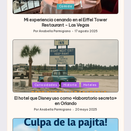
Publicada
Comida
en
Mi experiencia cenando en el Eiffel Tower
Restaurant – Las Vegas
Por
Anabella Parmigiano
17 agosto 2025
Publicado
por
Publicada
Curiosidades
Historia
Hoteles
en
El hotel que Disney uso como «laboratorio secreto»
en Orlando
Por
Anabella Parmigiano
20 mayo 2025
Publicado
por