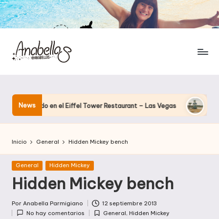
News
cenando en el Eiffel Tower Restaurant – Las Vegas
El hotel q
Inicio
General
Hidden Mickey bench
Publicada
General
Hidden Mickey
en
Hidden Mickey bench
Por
Anabella Parmigiano
12 septiembre 2013
Publicado
No hay comentarios
General
,
Hidden Mickey
por
Publicada