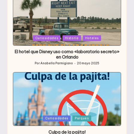
Publicada
Curiosidades
Historia
Hoteles
en
El hotel que Disney uso como «laboratorio secreto»
en Orlando
Por
Anabella Parmigiano
20 mayo 2025
Publicado
por
Publicada
Curiosidades
Parques
en
Culpa de la pajita!