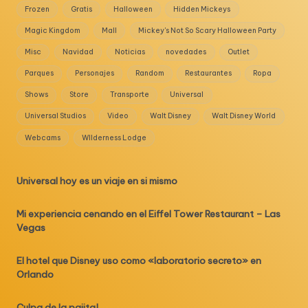
Frozen
Gratis
Halloween
Hidden Mickeys
Magic Kingdom
Mall
Mickey's Not So Scary Halloween Party
Misc
Navidad
Noticias
novedades
Outlet
Parques
Personajes
Random
Restaurantes
Ropa
Shows
Store
Transporte
Universal
Universal Studios
Video
Walt Disney
Walt Disney World
Webcams
WIlderness Lodge
Universal hoy es un viaje en si mismo
Mi experiencia cenando en el Eiffel Tower Restaurant – Las
Vegas
El hotel que Disney uso como «laboratorio secreto» en
Orlando
Culpa de la pajita!