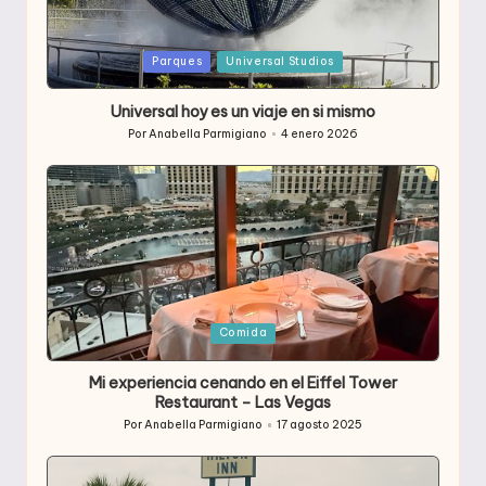
Publicada
Parques
Universal Studios
en
Universal hoy es un viaje en si mismo
Por
Anabella Parmigiano
4 enero 2026
Publicado
por
Publicada
Comida
en
Mi experiencia cenando en el Eiffel Tower
Restaurant – Las Vegas
Por
Anabella Parmigiano
17 agosto 2025
Publicado
por