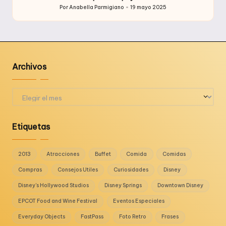
Por
Anabella Parmigiano
19 mayo 2025
Publicado
por
Archivos
Archivos
Etiquetas
2013
Atracciones
Buffet
Comida
Comidas
Compras
Consejos Utiles
Curiosidades
Disney
Disney's Hollywood Studios
Disney Springs
Downtown Disney
EPCOT Food and Wine Festival
Eventos Especiales
Everyday Objects
FastPass
Foto Retro
Frases