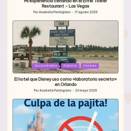
Mi experiencia cenando en el Eiffel Tower
Restaurant – Las Vegas
Por
Anabella Parmigiano
17 agosto 2025
Publicado
por
Publicada
Curiosidades
Historia
Hoteles
en
El hotel que Disney uso como «laboratorio secreto»
en Orlando
Por
Anabella Parmigiano
20 mayo 2025
Publicado
por