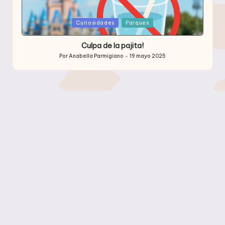
Publicada
Curiosidades
Parques
en
Culpa de la pajita!
Por
Anabella Parmigiano
19 mayo 2025
Publicado
por
Archivos
Archivos
Etiquetas
2013
Atracciones
Buffet
Comida
Comidas
Compras
Consejos Utiles
Curiosidades
Disney