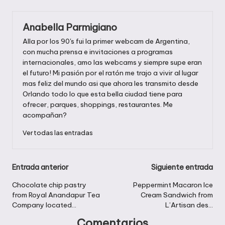
Anabella Parmigiano
Alla por los 90's fui la primer webcam de Argentina,
con mucha prensa e invitaciones a programas
internacionales, amo las webcams y siempre supe eran
el futuro! Mi pasión por el ratón me trajo a vivir al lugar
mas feliz del mundo asi que ahora les transmito desde
Orlando todo lo que esta bella ciudad tiene para
ofrecer, parques, shoppings, restaurantes. Me
acompañan?
Ver todas las entradas
Navegación
Entrada anterior
Siguiente entrada
de
Chocolate chip pastry
Peppermint Macaron Ice
from Royal Anandapur Tea
Cream Sandwich from
entradas
Company located…
L’Artisan des…
Comentarios