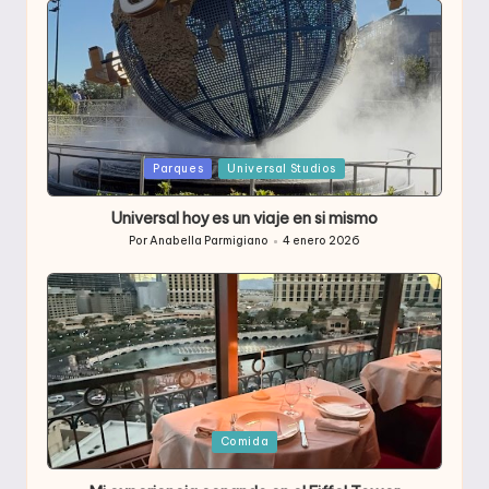
Publicada
Parques
Universal Studios
en
Universal hoy es un viaje en si mismo
Por
Anabella Parmigiano
4 enero 2026
Publicado
por
Publicada
Comida
en