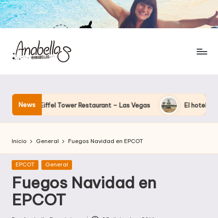
News
el Tower Restaurant – Las Vegas
El hotel que Disney uso como
Inicio
General
Fuegos Navidad en EPCOT
Publicada
EPCOT
General
en
Fuegos Navidad en
EPCOT