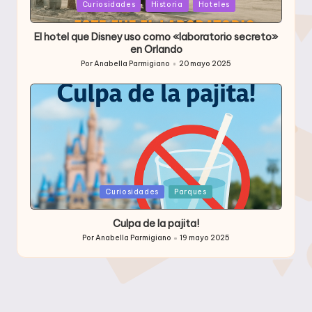
Publicada
Curiosidades
Historia
Hoteles
en
El hotel que Disney uso como «laboratorio secreto»
en Orlando
Por
Anabella Parmigiano
20 mayo 2025
Publicado
por
Publicada
Curiosidades
Parques
en
Culpa de la pajita!
Por
Anabella Parmigiano
19 mayo 2025
Publicado
por