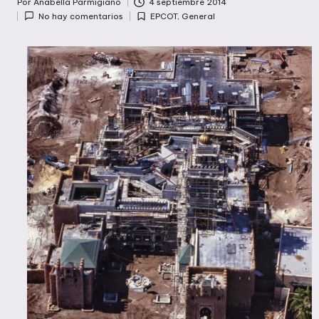
Por
Anabella Parmigiano
4 septiembre 2014
Publicado
No hay comentarios
EPCOT
,
General
por
Publicada
en