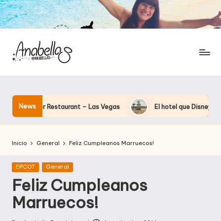
News
 Tower Restaurant – Las Vegas
El hotel que Disney uso como «
Inicio
General
Feliz Cumpleanos Marruecos!
Publicada
EPCOT
General
en
Feliz Cumpleanos
Marruecos!