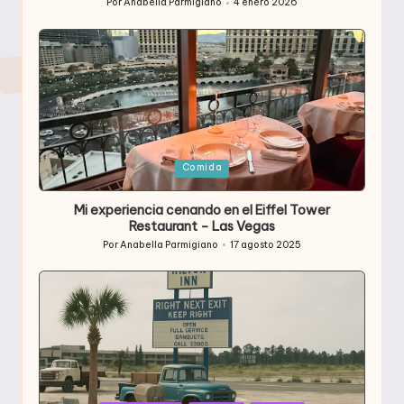
Por
Anabella Parmigiano
4 enero 2026
Publicado
por
Publicada
Comida
en
Mi experiencia cenando en el Eiffel Tower
Restaurant – Las Vegas
Por
Anabella Parmigiano
17 agosto 2025
Publicado
por