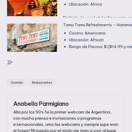
Ubicación: Africa
Disfruta de un cóctel refrescante e
sobre la ribera africana, ubicado ju
Tamu Tamu Refreshments – Haram
Restaurant.
Cocina: Americana
Ubicación: Africat
Rango de Precios: $ ($14.99 y m
En la esquina de una ruidosa calle 
]]>
Africa, este lugar ofrece hamburgue
Etiquetas:
Comida
Restaurantes
Anabella Parmigiano
Alla por los 90's fui la primer webcam de Argentina,
con mucha prensa e invitaciones a programas
internacionales, amo las webcams y siempre supe eran
el futuro! Mi pasión por el ratón me trajo a vivir al lugar