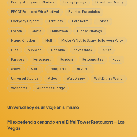
Disney's Hollywood Studios
Disney Springs
Downtown Disney
EPCOT Food and Wine Festival
Eventos Especiales
Everyday Objects
FastPass
Foto Retro
Frases
Frozen
Gratis
Halloween
Hidden Mickeys
Magic Kingdom
Mall
Mickey's Not So Scary Halloween Party
Misc
Navidad
Noticias
novedades
Outlet
Parques
Personajes
Random
Restaurantes
Ropa
Shows
Store
Transporte
Universal
Universal Studios
Video
Walt Disney
Walt Disney World
Webcams
WIlderness Lodge
Universal hoy es un viaje en si mismo
Mi experiencia cenando en el Eiffel Tower Restaurant – Las
Vegas