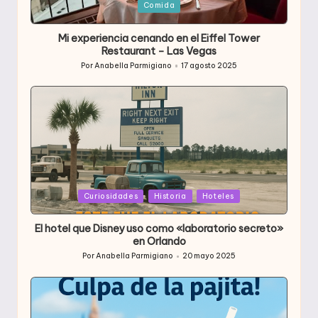
Publicada
Comida
en
Mi experiencia cenando en el Eiffel Tower
Restaurant – Las Vegas
Por
Anabella Parmigiano
17 agosto 2025
Publicado
por
Publicada
Curiosidades
Historia
Hoteles
en
El hotel que Disney uso como «laboratorio secreto»
en Orlando
Por
Anabella Parmigiano
20 mayo 2025
Publicado
por