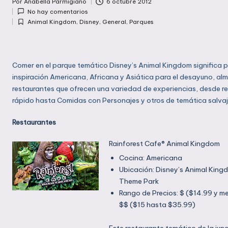
Por
Anabella Parmigiano
6 octubre 2012
Publicado
No hay comentarios
por
Animal Kingdom
,
Disney
,
General
,
Parques
Publicada
en
Comer en el parque temático Disney’s Animal Kingdom significa 
inspiración Americana, Africana y Asiática para el desayuno, al
restaurantes que ofrecen una variedad de experiencias, desde re
rápido hasta Comidas con Personajes y otros de temática salvaj
Restaurantes
Rainforest Cafe® Animal Kingdom
Cocina: Americana
Ubicación: Disney’s Animal King
Theme Park
Rango de Precios: $ ($14.99 y m
$$ ($15 hasta $35.99)
Este restaurante temático de la jun