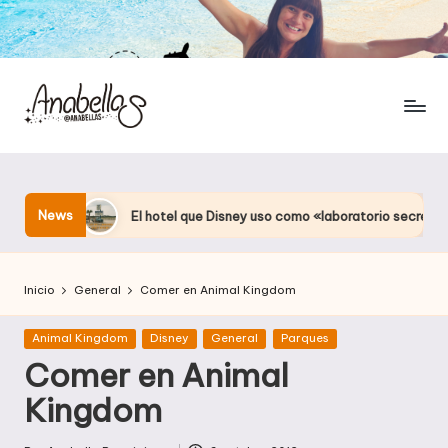
News
El hotel que Disney uso como «laboratorio secreto» en Orlando
Inicio
General
Comer en Animal Kingdom
Publicada
Animal Kingdom
Disney
General
Parques
en
Comer en Animal
Kingdom