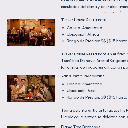
simulados del clima y animales anim
quienes aman los animales. Aquí en
aves y selección de comida para ve
Tusker House Restaurant
Hacer Reservaciones
Cocina: Americana
Ubicación: Africa
Rango de Precios: $$ ($15 hasta
Tusker House Restaurant en el área 
Temático Disney’s Animal Kingdom 
la familia, con sabores africanos p
Además, disfruta de Comidas con P
Yak & Yeti™ Restaurant
y el almuerzo.
Cocina: Americana
Hacer Reservaciones
Ubicación: Asia
Rango de Precios: $$ ($15 hasta
Toma asiento entre artefactos histó
Himalaya, mientras te deleitas con
como pollo con arce y tamarindo, y
Flame Tree Barbeque