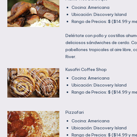
Hacer Reservaciones
Cocina: Americana
Ubicación: Discovery Island
Rango de Precios: $ ($14.99 y m
Deléitate con pollo y costillas ahuma
deliciosos sándwiches de cerdo. Co
pabellones tropicales al aire libre, 
River.
Este lugar tiene opciones del menú d
Kusafiri Coffee Shop
sobre pedido, puede satisfacer los 
Cocina: Americana
alergia o intolerancia a ciertas co
Ubicación: Discovery Island
Huéspedes.
Rango de Precios: $ ($14.99 y m
Una manera sencilla de comenzar el
Pizzafari
bizcochos, pasteles y café recién h
Cocina: Americana
Ubicación: Discovery Island
Rango de Precios: $ ($14.99 y m