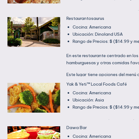
Ven por tus pizzas individuales reci
Restaurantosaurus
ensaladas y sándwiches deliciosos.
encontrarás cerveza.
Cocina: Americana
Ubicación: Dinoland USA
Rango de Precios: $ ($14.99 y m
En este restaurante centrado en los
hamburguesas y otras comidas favor
Este lugar tiene opciones del menú d
sobre pedido, puede satisfacer los 
Yak & Yeti™ Local Foods Café
alergia o intolerancia a ciertas co
Cocina: Americana
Huéspedes.
Ubicación: Asia
Rango de Precios: $ ($14.99 y m
En este colorido café, encontrarás
Dawa Bar
como crujiente pollo con miel y roll
Cocina: Americana