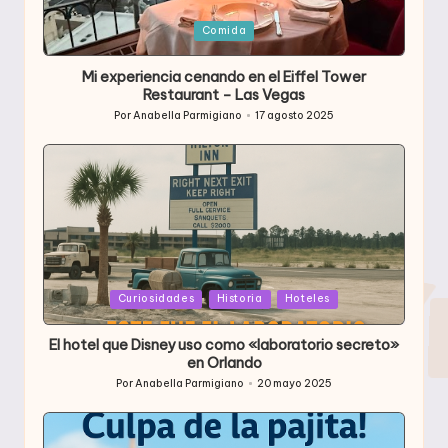
Publicada
Comida
en
Mi experiencia cenando en el Eiffel Tower
Restaurant – Las Vegas
Por
Anabella Parmigiano
17 agosto 2025
Publicado
por
Publicada
Curiosidades
Historia
Hoteles
en
El hotel que Disney uso como «laboratorio secreto»
en Orlando
Por
Anabella Parmigiano
20 mayo 2025
Publicado
por