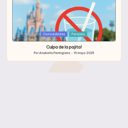
Publicada
Curiosidades
Parques
en
Culpa de la pajita!
Por
Anabella Parmigiano
19 mayo 2025
Publicado
por
Archivos
Archivos
Etiquetas