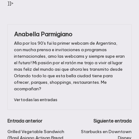
]]>
Anabella Parmigiano
Alla por los 90's fui la primer webcam de Argentina,
con mucha prensa e invitaciones a programas
internacionales, amo las webcams y siempre supe eran
el futuro! Mi pasión por el ratón me trajo a vivir al lugar
mas feliz del mundo asi que ahora les transmito desde
Orlando todo lo que esta bella ciudad tiene para
ofrecer, parques, shoppings, restaurantes. Me
acompañan?
Ver todas las entradas
Navegación
Entrada anterior
Siguiente entrada
de
Grilled Vegetable Sandwich
Starbucks en Downtown
(Basil Asiago Artisan Bread,
Disney