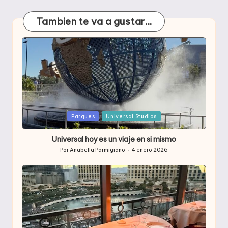
Tambien te va a gustar…
Publicada
Parques
Universal Studios
en
Universal hoy es un viaje en si mismo
Por
Anabella Parmigiano
4 enero 2026
Publicado
por