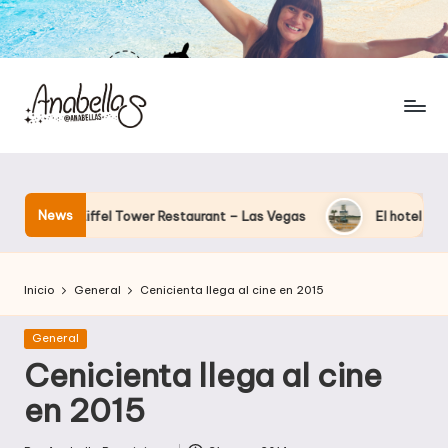
News
el Eiffel Tower Restaurant – Las Vegas
El hotel que Disney u
Inicio
General
Cenicienta llega al cine en 2015
Publicada
General
en
Cenicienta llega al cine
en 2015