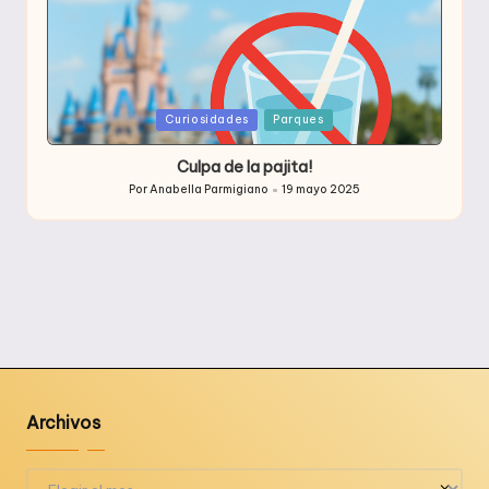
Publicada
Curiosidades
Parques
en
Culpa de la pajita!
Por
Anabella Parmigiano
19 mayo 2025
Publicado
por
Archivos
Archivos