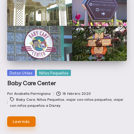
Publicada
Datos Utiles
Niños Pequeños
en
Baby Care Center
Por
Anabella Parmigiano
18 febrero 2020
Publicado
Etiquetas:
Baby Care
,
Niños Pequeños
,
viajar con niños pequeños
,
viajar
por
con niños pequeños a Disney
Leer más