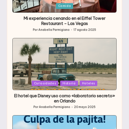
Publicada
Comida
en
Mi experiencia cenando en el Eiffel Tower
Restaurant – Las Vegas
Por
Anabella Parmigiano
17 agosto 2025
Publicado
por
Publicada
Curiosidades
Historia
Hoteles
en
El hotel que Disney uso como «laboratorio secreto»
en Orlando
Por
Anabella Parmigiano
20 mayo 2025
Publicado
por