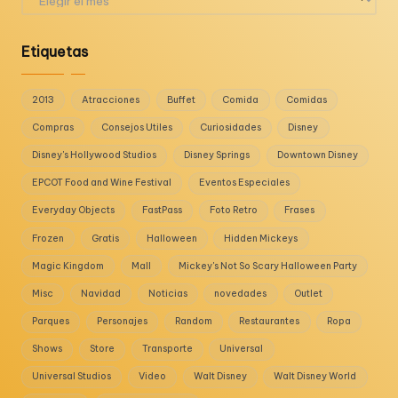
Etiquetas
2013
Atracciones
Buffet
Comida
Comidas
Compras
Consejos Utiles
Curiosidades
Disney
Disney's Hollywood Studios
Disney Springs
Downtown Disney
EPCOT Food and Wine Festival
Eventos Especiales
Everyday Objects
FastPass
Foto Retro
Frases
Frozen
Gratis
Halloween
Hidden Mickeys
Magic Kingdom
Mall
Mickey's Not So Scary Halloween Party
Misc
Navidad
Noticias
novedades
Outlet
Parques
Personajes
Random
Restaurantes
Ropa
Shows
Store
Transporte
Universal
Universal Studios
Video
Walt Disney
Walt Disney World