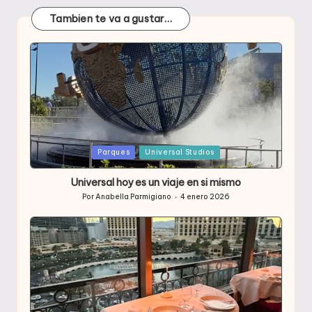
Tambien te va a gustar…
Publicada
Parques
Universal Studios
en
Universal hoy es un viaje en si mismo
Por
Anabella Parmigiano
4 enero 2026
Publicado
por