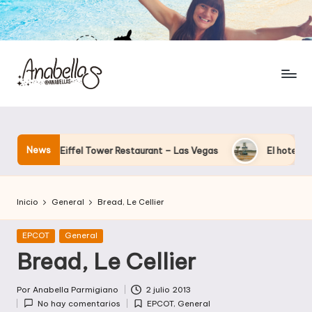
News
n el Eiffel Tower Restaurant – Las Vegas
El hotel que Disney
Inicio
General
Bread, Le Cellier
Publicada
EPCOT
General
en
Bread, Le Cellier
Por
Anabella Parmigiano
2 julio 2013
Publicado
No hay comentarios
EPCOT
,
General
por
Publicada