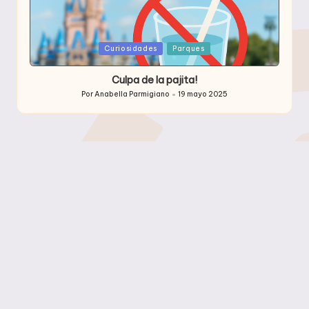
Publicada
Curiosidades
Parques
en
Culpa de la pajita!
Por
Anabella Parmigiano
19 mayo 2025
Publicado
por
Archivos
Archivos
Etiquetas
2013
Atracciones
Buffet
Comida
Comidas