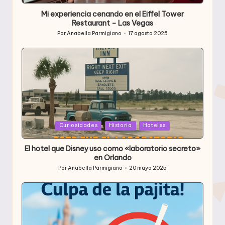
Mi experiencia cenando en el Eiffel Tower
Restaurant – Las Vegas
Por
Anabella Parmigiano
17 agosto 2025
Publicado
por
Publicada
Curiosidades
Historia
Hoteles
en
El hotel que Disney uso como «laboratorio secreto»
en Orlando
Por
Anabella Parmigiano
20 mayo 2025
Publicado
por