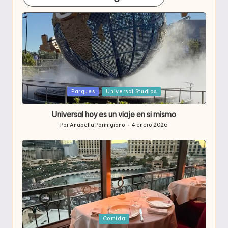
Publicada
Parques
Universal Studios
en
Universal hoy es un viaje en si mismo
Por
Anabella Parmigiano
4 enero 2026
Publicado
por
Publicada
Comida
en