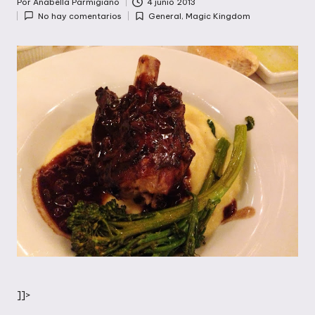
Por
Anabella Parmigiano
4 junio 2013
Publicado
No hay comentarios
General
,
Magic Kingdom
por
Publicada
en
]]>