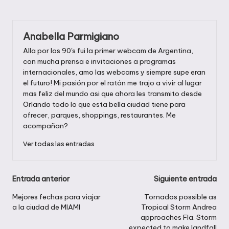
Anabella Parmigiano
Alla por los 90's fui la primer webcam de Argentina,
con mucha prensa e invitaciones a programas
internacionales, amo las webcams y siempre supe eran
el futuro! Mi pasión por el ratón me trajo a vivir al lugar
mas feliz del mundo asi que ahora les transmito desde
Orlando todo lo que esta bella ciudad tiene para
ofrecer, parques, shoppings, restaurantes. Me
acompañan?
Ver todas las entradas
Navegación
Entrada anterior
Siguiente entrada
de
Mejores fechas para viajar
Tornados possible as
a la ciudad de MIAMI
Tropical Storm Andrea
entradas
approaches Fla. Storm
expected to make landfall