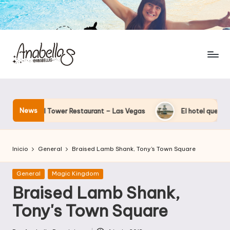
News
 Eiffel Tower Restaurant – Las Vegas
El hotel que Disney uso
Inicio
General
Braised Lamb Shank, Tony's Town Square
Publicada
General
Magic Kingdom
en
Braised Lamb Shank,
Tony's Town Square