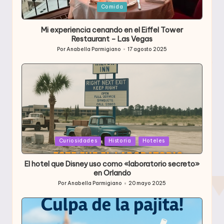
Publicada
Comida
en
Mi experiencia cenando en el Eiffel Tower
Restaurant – Las Vegas
Por
Anabella Parmigiano
17 agosto 2025
Publicado
por
Publicada
Curiosidades
Historia
Hoteles
en
El hotel que Disney uso como «laboratorio secreto»
en Orlando
Por
Anabella Parmigiano
20 mayo 2025
Publicado
por