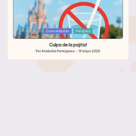
Publicada
Curiosidades
Parques
en
Culpa de la pajita!
Por
Anabella Parmigiano
19 mayo 2025
Publicado
por
Archivos
Archivos
Etiquetas