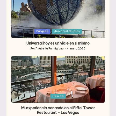
Publicada
Parques
Universal Studios
en
Universal hoy es un viaje en si mismo
Por
Anabella Parmigiano
4 enero 2026
Publicado
por
Publicada
Comida
en
Mi experiencia cenando en el Eiffel Tower
Restaurant – Las Vegas