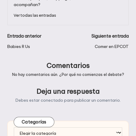
acompañan?
Ver todas las entradas
Navegación
Entrada anterior
Siguiente entrada
de
Babies R Us
Comer en EPCOT
entradas
Comentarios
No hay comentarios aún. ¿Por qué no comienzas el debate?
Deja una respuesta
Debes estar
conectado
para publicar un comentario.
Categorías
Categorías