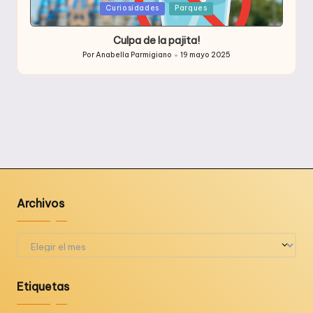
Publicada
Curiosidades
Parques
en
Culpa de la pajita!
Por
Anabella Parmigiano
19 mayo 2025
Publicado
por
Archivos
Archivos
Etiquetas