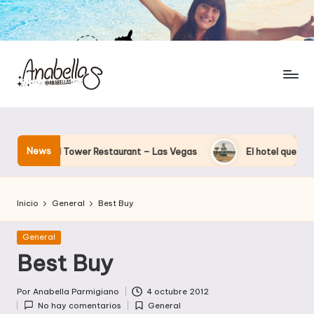
News
Eiffel Tower Restaurant – Las Vegas
El hotel que Disney uso 
Inicio
General
Best Buy
Publicada
General
en
Best Buy
Por
Anabella Parmigiano
4 octubre 2012
Publicado
No hay comentarios
General
por
Publicada