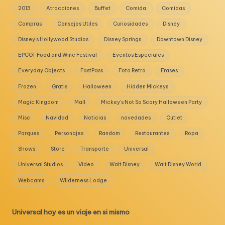
2013
Atracciones
Buffet
Comida
Comidas
Compras
Consejos Utiles
Curiosidades
Disney
Disney's Hollywood Studios
Disney Springs
Downtown Disney
EPCOT Food and Wine Festival
Eventos Especiales
Everyday Objects
FastPass
Foto Retro
Frases
Frozen
Gratis
Halloween
Hidden Mickeys
Magic Kingdom
Mall
Mickey's Not So Scary Halloween Party
Misc
Navidad
Noticias
novedades
Outlet
Parques
Personajes
Random
Restaurantes
Ropa
Shows
Store
Transporte
Universal
Universal Studios
Video
Walt Disney
Walt Disney World
Webcams
WIlderness Lodge
Universal hoy es un viaje en si mismo