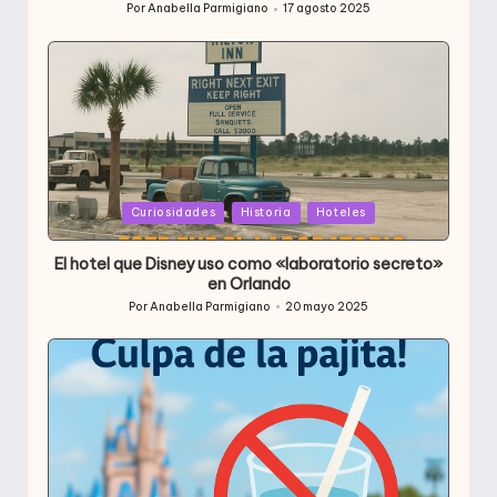
Por
Anabella Parmigiano
17 agosto 2025
Publicado
por
Publicada
Curiosidades
Historia
Hoteles
en
El hotel que Disney uso como «laboratorio secreto»
en Orlando
Por
Anabella Parmigiano
20 mayo 2025
Publicado
por