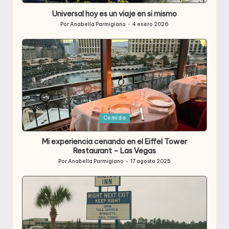
Universal hoy es un viaje en si mismo
Por
Anabella Parmigiano
4 enero 2026
Publicado
por
Publicada
Comida
en
Mi experiencia cenando en el Eiffel Tower
Restaurant – Las Vegas
Por
Anabella Parmigiano
17 agosto 2025
Publicado
por