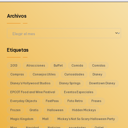
Archivos
Archivos
Etiquetas
2013
Atracciones
Buffet
Comida
Comidas
Compras
Consejos Utiles
Curiosidades
Disney
Disney's Hollywood Studios
Disney Springs
Downtown Disney
EPCOT Food and Wine Festival
Eventos Especiales
Everyday Objects
FastPass
Foto Retro
Frases
Frozen
Gratis
Halloween
Hidden Mickeys
Magic Kingdom
Mall
Mickey's Not So Scary Halloween Party
Misc
Navidad
Noticias
novedades
Outlet