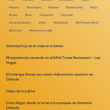
Parques
Personajes
Random
Restaurantes
Ropa
Shows
Store
Transporte
Universal
Universal Studios
Video
Walt Disney
Walt Disney World
Webcams
WIlderness Lodge
Universal hoy es un viaje en si mismo
Mi experiencia cenando en el Eiffel Tower Restaurant – Las
Vegas
El hotel que Disney uso como «laboratorio secreto» en
Orlando
Culpa de la pajita!
Como llegar desde tu hotel a los parques de Universal
Orlando