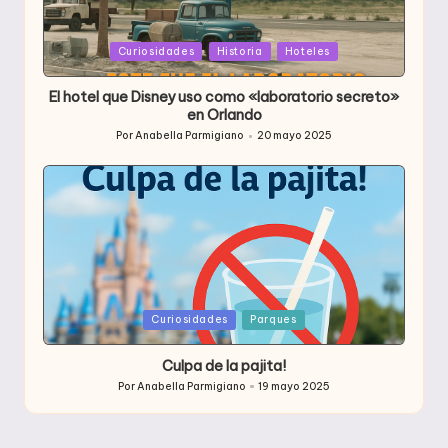
Publicada
Curiosidades
Historia
Hoteles
en
El hotel que Disney uso como «laboratorio secreto»
en Orlando
Por
Anabella Parmigiano
20 mayo 2025
Publicado
por
Publicada
Curiosidades
Parques
en
Culpa de la pajita!
Por
Anabella Parmigiano
19 mayo 2025
Publicado
por