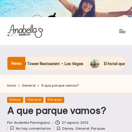
News
 Eiffel Tower Restaurant – Las Vegas
El hotel que Disney uso
Inicio
General
A que parque vamos?
Publicada
Disney
General
Parques
en
A que parque vamos?
Por
Anabella Parmigiano
27 agosto 2012
Publicado
No hay comentarios
Disney
,
General
,
Parques
por
Publicada