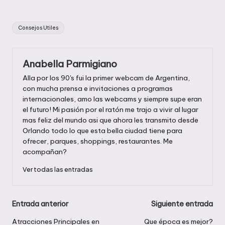
Etiquetas:
Consejos Utiles
Anabella Parmigiano
Alla por los 90's fui la primer webcam de Argentina,
con mucha prensa e invitaciones a programas
internacionales, amo las webcams y siempre supe eran
el futuro! Mi pasión por el ratón me trajo a vivir al lugar
mas feliz del mundo asi que ahora les transmito desde
Orlando todo lo que esta bella ciudad tiene para
ofrecer, parques, shoppings, restaurantes. Me
acompañan?
Ver todas las entradas
Navegación
Entrada anterior
Siguiente entrada
de
Atracciones Principales en
Que época es mejor?