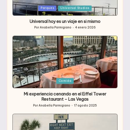
Publicada
Parques
Universal Studios
en
Universal hoy es un viaje en si mismo
Por
Anabella Parmigiano
4 enero 2026
Publicado
por
Publicada
Comida
en
Mi experiencia cenando en el Eiffel Tower
Restaurant – Las Vegas
Por
Anabella Parmigiano
17 agosto 2025
Publicado
por