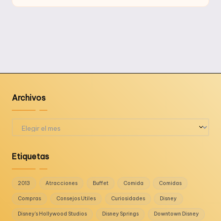
por
Archivos
Archivos
Etiquetas
2013
Atracciones
Buffet
Comida
Comidas
Compras
Consejos Utiles
Curiosidades
Disney
Disney's Hollywood Studios
Disney Springs
Downtown Disney