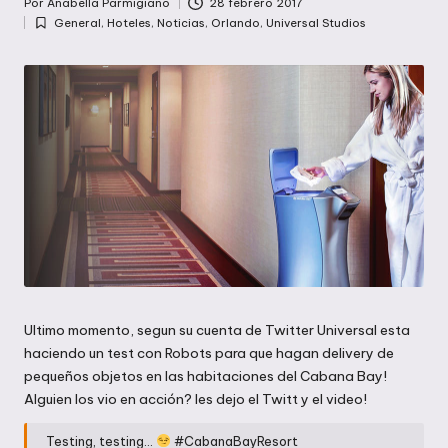
Por
Anabella Parmigiano
28 febrero 2017
Publicado
General
,
Hoteles
,
Noticias
,
Orlando
,
Universal Studios
por
Publicada
en
Ultimo momento, segun su cuenta de Twitter Universal esta
haciendo un test con Robots para que hagan delivery de
pequeños objetos en las habitaciones del Cabana Bay!
Alguien los vio en acción? les dejo el Twitt y el video!
Testing, testing…
#CabanaBayResort