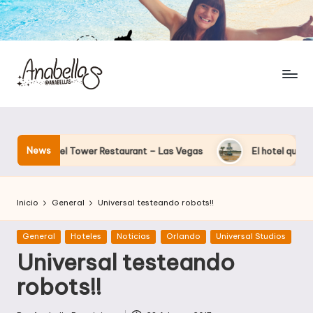
News
 Eiffel Tower Restaurant – Las Vegas
El hotel que Disney uso
Inicio
General
Universal testeando robots!!
Publicada
General
Hoteles
Noticias
Orlando
Universal Studios
en
Universal testeando
robots!!