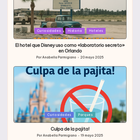
Publicada
Curiosidades
Historia
Hoteles
en
El hotel que Disney uso como «laboratorio secreto»
en Orlando
Por
Anabella Parmigiano
20 mayo 2025
Publicado
por
Publicada
Curiosidades
Parques
en
Culpa de la pajita!
Por
Anabella Parmigiano
19 mayo 2025
Publicado