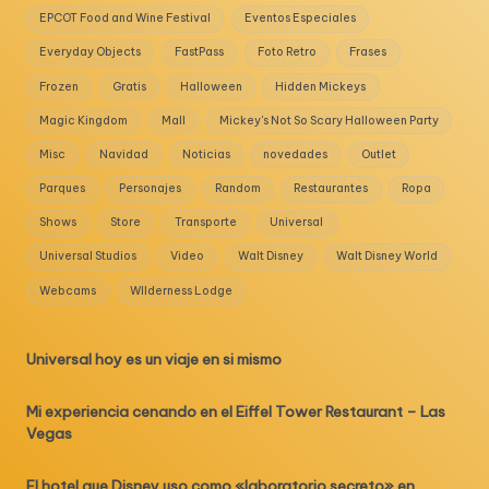
EPCOT Food and Wine Festival
Eventos Especiales
Everyday Objects
FastPass
Foto Retro
Frases
Frozen
Gratis
Halloween
Hidden Mickeys
Magic Kingdom
Mall
Mickey's Not So Scary Halloween Party
Misc
Navidad
Noticias
novedades
Outlet
Parques
Personajes
Random
Restaurantes
Ropa
Shows
Store
Transporte
Universal
Universal Studios
Video
Walt Disney
Walt Disney World
Webcams
WIlderness Lodge
Universal hoy es un viaje en si mismo
Mi experiencia cenando en el Eiffel Tower Restaurant – Las
Vegas
El hotel que Disney uso como «laboratorio secreto» en