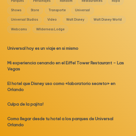
Parques
Personajes
Random
Restaurantes
Ropa
Shows
Store
Transporte
Universal
Universal Studios
Video
Walt Disney
Walt Disney World
Webcams
WIlderness Lodge
Universal hoy es un viaje en si mismo
Mi experiencia cenando en el Eiffel Tower Restaurant – Las
Vegas
El hotel que Disney uso como «laboratorio secreto» en
Orlando
Culpa de la pajita!
Como llegar desde tu hotel a los parques de Universal
Orlando