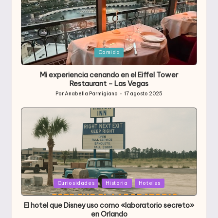
Publicada
Comida
en
Mi experiencia cenando en el Eiffel Tower
Restaurant – Las Vegas
Por
Anabella Parmigiano
17 agosto 2025
Publicado
por
Publicada
Curiosidades
Historia
Hoteles
en
El hotel que Disney uso como «laboratorio secreto»
en Orlando