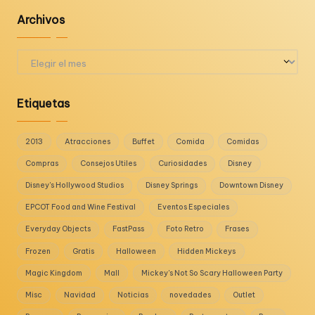
Archivos
Archivos
Etiquetas
2013
Atracciones
Buffet
Comida
Comidas
Compras
Consejos Utiles
Curiosidades
Disney
Disney's Hollywood Studios
Disney Springs
Downtown Disney
EPCOT Food and Wine Festival
Eventos Especiales
Everyday Objects
FastPass
Foto Retro
Frases
Frozen
Gratis
Halloween
Hidden Mickeys
Magic Kingdom
Mall
Mickey's Not So Scary Halloween Party
Misc
Navidad
Noticias
novedades
Outlet